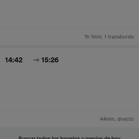
1h 1min
,
1 transbordo
14:42
15:26
44min
,
directo
Buscar todos los horarios y precios de hoy