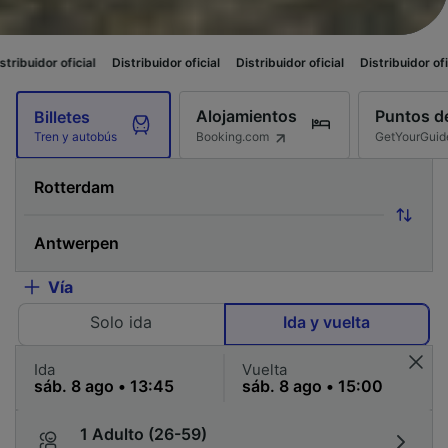
Distribuidor oficial
Distribuidor oficial
Distribuidor oficial
Distribuidor
Alojamientos
Puntos de
Billetes
Booking.com
GetYourGuid
Tren y autobús
Vía
Solo ida
Ida y vuelta
Ida
Vuelta
1 Adulto (26-59)