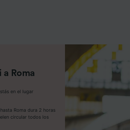
e asociados (proveedores)
i a Roma
tás en el lugar
i hasta Roma dura 2 horas
len circular todos los