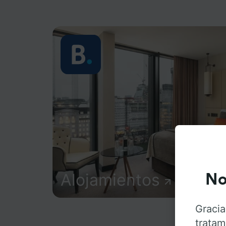
Alojamientos
No
Gracia
tratam