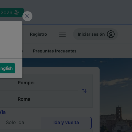
2026 🏖️
reservas
Registro
Iniciar sesión
tren baratos
Preguntas frecuentes
nglish
Vía
Solo ida
Ida y vuelta