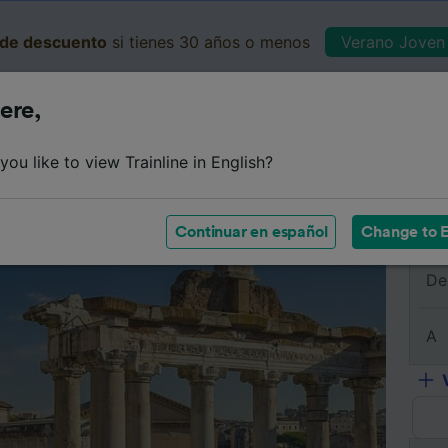
de descuento
si tienes 30 años o menos
Verano Joven 
ere,
Business
Cesta
Mis 
ou like to view Trainline in English?
e
Horarios
Clases
Servicios a bordo
Billetes de 
Continuar en español
Change to E
De
A