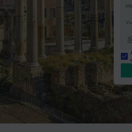
Id
Vu