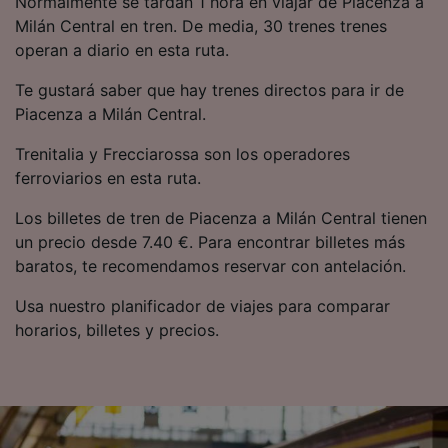
Normalmente se tardan 1 hora en viajar de Piacenza a
precisa. Analizar activamente las
Milán Central en tren. De media, 30 trenes trenes
características del dispositivo para su
operan a diario en esta ruta.
identificación. Almacenar la información en un
dispositivo y/o acceder a ella. Publicidad y
Te gustará saber que hay trenes directos para ir de
contenido personalizados, medición de
publicidad y contenido, investigación de
Piacenza a Milán Central.
audiencia y desarrollo de servicios.
Trenitalia y Frecciarossa son los operadores
Lista de asociados (proveedores)
ferroviarios en esta ruta.
Los billetes de tren de Piacenza a Milán Central tienen
un precio desde 7.40 €. Para encontrar billetes más
baratos, te recomendamos reservar con antelación.
Usa nuestro planificador de viajes para comparar
horarios, billetes y precios.