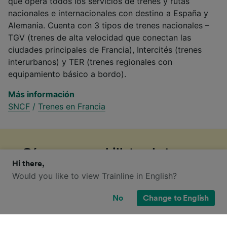
que opera todos los servicios de trenes y rutas
nacionales e internacionales con destino a España y
Alemania. Cuenta con 3 tipos de trenes nacionales –
TGV (trenes de alta velocidad que conectan las
ciudades principales de Francia), Intercités (trenes
interurbanos) y TER (trenes regionales con
equipamiento básico a bordo).
Más información
SNCF
/
Trenes en Francia
¿Cómo reservar billetes de tren
Hi there,
baratos de París a Châtel-Censoir?
Would you like to view Trainline in English?
No
Change to English
1
.
Reserva tu billete de tren con antelación
Por lo general, cuanto antes reserves tu billete, más
barato te saldrá. La mayoría de las compañías