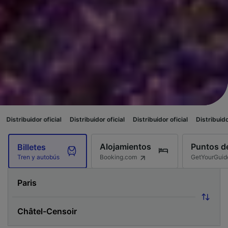
ficial
Distribuidor oficial
Distribuidor oficial
Distribuidor oficial
Distr
Alojamientos
Puntos de
Billetes
Booking.com
GetYourGuid
Tren y autobús