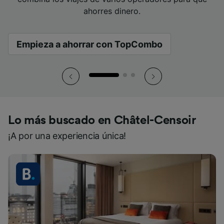
viajar.
mano.
viajar.
mano.
viajar.
mano.
ahorres dinero.
ahorres dinero.
ahorres dinero.
Empieza a ahorrar con TopCombo
Empieza a ahorrar con TopCombo
Empieza a ahorrar con TopCombo
Lo más buscado en Châtel-Censoir
¡A por una experiencia única!