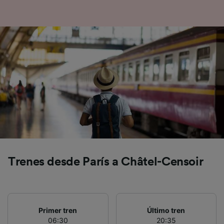
precisa. Analizar activamente las
características del dispositivo para su
identificación. Almacenar la información en un
dispositivo y/o acceder a ella. Publicidad y
contenido personalizados, medición de
publicidad y contenido, investigación de
audiencia y desarrollo de servicios.
Lista de asociados (proveedores)
Trenes desde París a Châtel-Censoir
Primer tren
Último tren
06:30
20:35