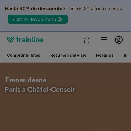
Hasta 90% de descuento
si tienes 30 años o menos
Verano Joven 2026 🏖️
Comprar billetes
Resumen del viaje
Horarios
Bil
Trenes desde
París a Châtel-Censoir