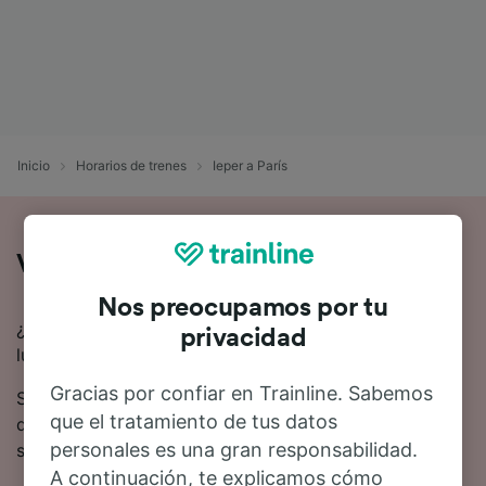
Inicio
Horarios de trenes
Ieper a París
Viaje en tren de Ieper a París
Nos preocupamos por tu
¿Quieres viajar en tren de Ieper a París? Estás en el
privacidad
lugar adecuado.
Gracias por confiar en Trainline. Sabemos
Se estima que el viaje en tren desde Ieper hasta París
que el tratamiento de tus datos
dura 4 horas 9 minutos en promedio. 21 trenes trenes
personales es una gran responsabilidad.
suelen circular todos los días desde Ieper a París.
A continuación, te explicamos cómo