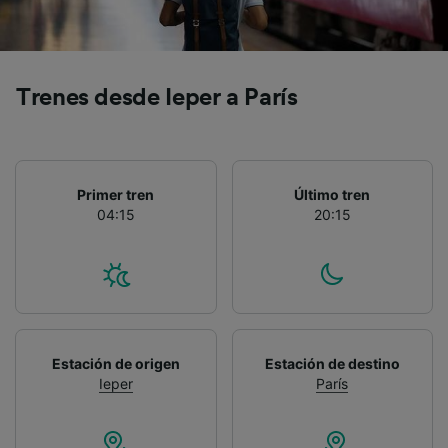
precisa. Analizar activamente las
características del dispositivo para su
identificación. Almacenar la información en un
dispositivo y/o acceder a ella. Publicidad y
contenido personalizados, medición de
Trenes desde Ieper a París
publicidad y contenido, investigación de
audiencia y desarrollo de servicios.
Lista de asociados (proveedores)
Primer tren
Último tren
04:15
20:15
Estación de origen
Estación de destino
Ieper
París