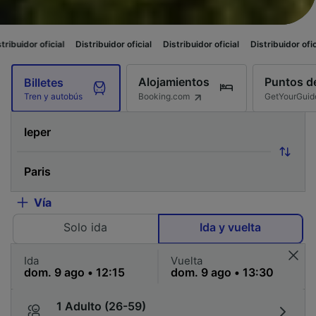
Distribuidor oficial
Distribuidor oficial
Distribuidor oficial
Distribuidor
Alojamientos
Puntos de
Billetes
Booking.com
GetYourGuid
Tren y autobús
Vía
Solo ida
Ida y vuelta
Ida
Vuelta
1 Adulto (26-59)