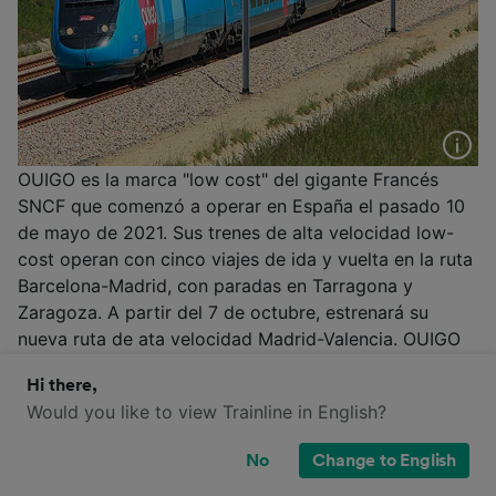
OUIGO es la marca "low cost" del gigante Francés
SNCF que comenzó a operar en España el pasado 10
de mayo de 2021. Sus trenes de alta velocidad low-
cost operan con cinco viajes de ida y vuelta en la ruta
Barcelona-Madrid, con paradas en Tarragona y
Zaragoza. A partir del 7 de octubre, estrenará su
nueva ruta de ata velocidad Madrid-Valencia. OUIGO
usa los trenes Euroduplex de doble piso de SNCF y
Hi there,
cuenta con un servicio de bar. Con el pack OUIGO
Would you like to view Trainline in English?
Plus puedes contratar servicios adicionales:
emplazamiento prioritario en asientos XL (sujetos a
No
Change to English
disponibilidad), elección de asiento, un equipaje extra