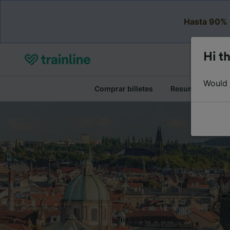
Hasta 90% 
Hi th
Would y
Comprar billetes
Resumen del viaj