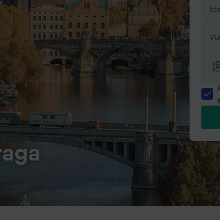
Id
Vu
raga