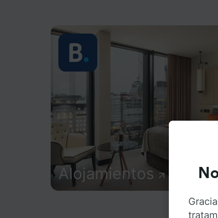
Alojamientos
No
Gracia
tratam