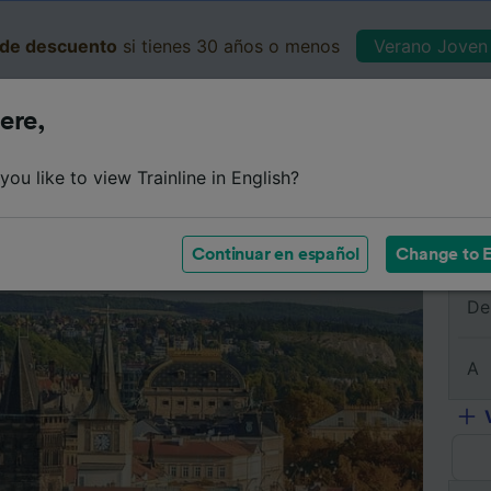
de descuento
si tienes 30 años o menos
Verano Joven 
ere,
Business
Cesta
Mis 
ou like to view Trainline in English?
e
Horarios
Clases
Servicios a bordo
Billetes de 
Continuar en español
Change to E
De
A