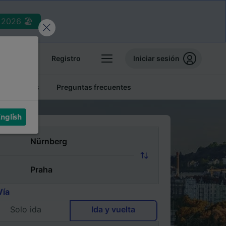
2026 🏖️
reservas
Registro
Iniciar sesión
tren baratos
Preguntas frecuentes
nglish
Vía
Solo ida
Ida y vuelta