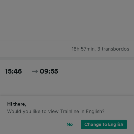
18h 57min
,
3 transbordos
15:46
09:55
Hi there,
Would you like to view Trainline in English?
No
Change to English
18h 9min
,
4 transbordos