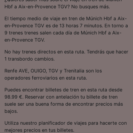
precisa. Analizar activamente las
Hbf a Aix-en-Provence TGV? No busques más.
características del dispositivo para su
identificación. Almacenar la información en un
El tiempo medio de viaje en tren de Múnich Hbf a Aix-
dispositivo y/o acceder a ella. Publicidad y
en-Provence TGV es de 13 horas 7 minutos. En torno a
contenido personalizados, medición de
9 trenes trenes salen cada día de Múnich Hbf a Aix-
publicidad y contenido, investigación de
audiencia y desarrollo de servicios.
en-Provence TGV.
Lista de asociados (proveedores)
No hay trenes directos en esta ruta. Tendrás que hacer
1 transbordo cambios.
Renfe AVE, OUIGO, TGV y Trenitalia son los
operadores ferroviarios en esta ruta.
Puedes encontrar billetes de tren en esta ruta desde
98.99 €. Reservar con antelación tu billete de tren
suele ser una buena forma de encontrar precios más
bajos.
Utiliza nuestro planificador de viajes para hacerte con
mejores precios en tus billetes.