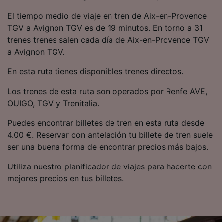
precisa. Analizar activamente las
El tiempo medio de viaje en tren de Aix-en-Provence
características del dispositivo para su
identificación. Almacenar la información en un
TGV a Avignon TGV es de 19 minutos. En torno a 31
dispositivo y/o acceder a ella. Publicidad y
trenes trenes salen cada día de Aix-en-Provence TGV
contenido personalizados, medición de
a Avignon TGV.
publicidad y contenido, investigación de
audiencia y desarrollo de servicios.
En esta ruta tienes disponibles trenes directos.
Lista de asociados (proveedores)
Los trenes de esta ruta son operados por Renfe AVE,
OUIGO, TGV y Trenitalia.
Puedes encontrar billetes de tren en esta ruta desde
4.00 €. Reservar con antelación tu billete de tren suele
ser una buena forma de encontrar precios más bajos.
Utiliza nuestro planificador de viajes para hacerte con
mejores precios en tus billetes.