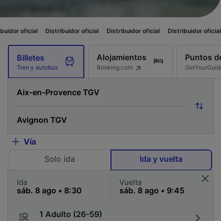
Distribuidor oficial
Distribuidor oficial
Distribuidor oficial
Distribuidor 
Alojamientos
Puntos de
Billetes
Booking.com
GetYourGuid
Tren y autobús
Vía
Solo ida
Ida y vuelta
Ida
Vuelta
1 Adulto (26-59)