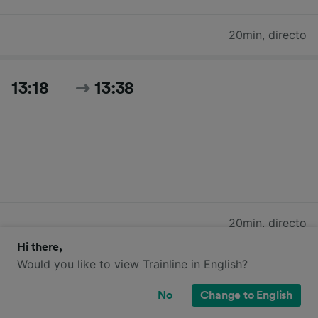
20min
,
directo
13:18
13:38
20min
,
directo
Hi there,
Would you like to view Trainline in English?
13:26
13:46
No
Change to English