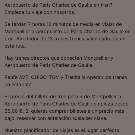
precisa. Analizar activamente las
Aeropuerto de Paris Charles de Gaulle en tren?
características del dispositivo para su
Empieza tu viaje con nosotros.
identificación. Almacenar la información en un
dispositivo y/o acceder a ella. Publicidad y
Se tardan 7 horas 18 minutos de media en viajar de
contenido personalizados, medición de
Montpellier a Aeropuerto de Paris Charles de Gaulle en
publicidad y contenido, investigación de
tren. Alrededor de 13 trenes trenes salen cada día en
audiencia y desarrollo de servicios.
esta ruta.
Lista de asociados (proveedores)
Hay trenes directos que conectan Montpellier y
Aeropuerto de Paris Charles de Gaulle.
Renfe AVE, OUIGO, TGV y Trenitalia operan los trenes
en esta ruta.
El precio del billete de tren para ir de Montpellier a
Aeropuerto de Paris Charles de Gaulle empieza desde
25.00 €. Si quieres comprar billetes a un precio más
bajo, reservar con antelación suele ser clave.
Nuestro planificador de viajes es el lugar perfecto