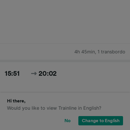
4h 45min
,
1 transbordo
15:51
20:02
Hi there,
Would you like to view Trainline in English?
No
Change to English
4h 11min
,
1 transbordo