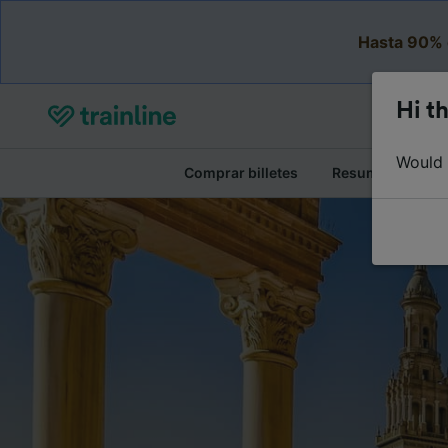
Hasta 90% 
Hi th
Would y
Comprar billetes
Resumen del viaj