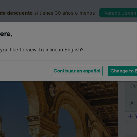
de descuento
si tienes 30 años o menos
Verano Joven 
ere,
Business
Cesta
Mis 
ou like to view Trainline in English?
e
Horarios
Clases
Servicios a bordo
Billetes de 
Continuar en español
Change to E
De
A