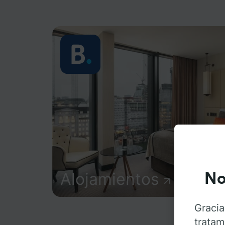
Alojamientos
No
Gracia
tratam