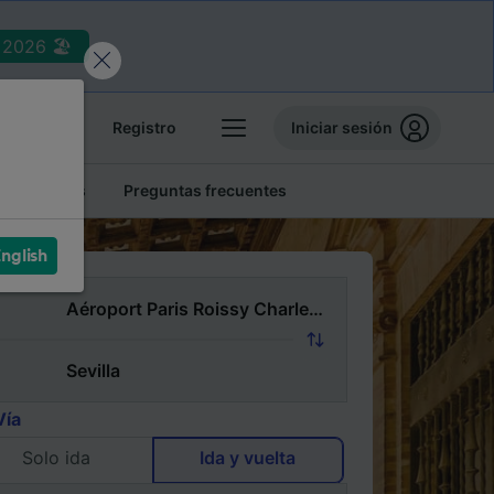
2026 🏖️
reservas
Registro
Iniciar sesión
tren baratos
Preguntas frecuentes
nglish
Vía
Solo ida
Ida y vuelta