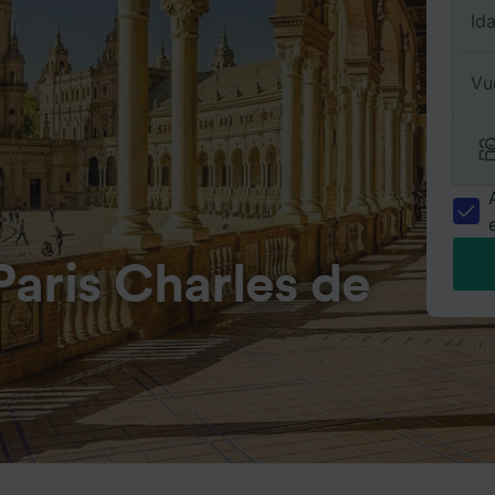
Id
Vu
aris Charles de