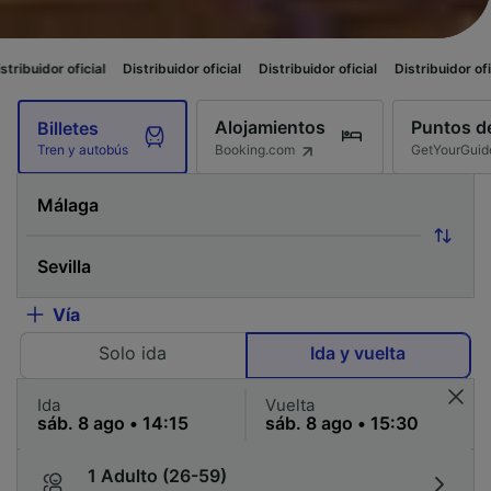
al
Distribuidor oficial
Distribuidor oficial
Distribuidor oficial
Distribui
Alojamientos
Puntos de
Billetes
Booking.com
GetYourGuid
Tren y autobús
Vía
Solo ida
Ida y vuelta
Ida
Vuelta
1 Adulto (26-59)