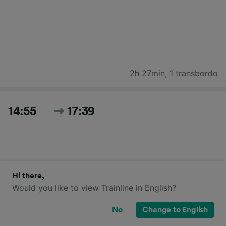
2h 27min
,
1 transbordo
14:55
17:39
Hi there,
Would you like to view Trainline in English?
2h 44min
,
1 transbordo
No
Change to English