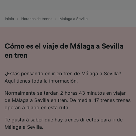
precisa. Analizar activamente las
características del dispositivo para su
identificación. Almacenar la información en un
Inicio
Horarios de trenes
Málaga a Sevilla
dispositivo y/o acceder a ella. Publicidad y
contenido personalizados, medición de
publicidad y contenido, investigación de
audiencia y desarrollo de servicios.
Cómo es el viaje de Málaga a Sevilla
Lista de asociados (proveedores)
en tren
¿Estás pensando en ir en tren de Málaga a Sevilla?
Aquí tienes toda la información.
Normalmente se tardan 2 horas 43 minutos en viajar
de Málaga a Sevilla en tren. De media, 17 trenes trenes
operan a diario en esta ruta.
Te gustará saber que hay trenes directos para ir de
Málaga a Sevilla.