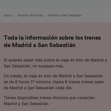
precisa. Analizar activamente las
características del dispositivo para su
identificación. Almacenar la información en un
Inicio
Horarios de trenes
Madrid a San Sebastián
dispositivo y/o acceder a ella. Publicidad y
contenido personalizados, medición de
publicidad y contenido, investigación de
audiencia y desarrollo de servicios.
Toda la información sobre los trenes
Lista de asociados (proveedores)
de Madrid a San Sebastián
Si quieres saber más sobre el viaje en tren de Madrid a
San Sebastián, no busques más.
De media, el viaje en tren de Madrid a San Sebastián
es de 6 horas 17 minutos. Hasta 6 trenes trenes salen
de Madrid a San Sebastián cada día.
Tienes disponibles trenes directos que conectan
Madrid y San Sebastián.