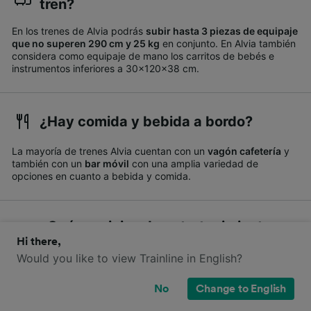
tren?
En los trenes de Alvia podrás
subir hasta 3 piezas de equipaje
que no superen 290 cm y 25 kg
en conjunto. En Alvia también
considera como equipaje de mano los carritos de bebés e
instrumentos inferiores a 30x120x38 cm.
¿Hay comida y bebida a bordo?
La mayoría de trenes Alvia cuentan con un
vagón cafetería
y
también con un
bar móvil
con una amplia variedad de
opciones en cuanto a bebida y comida.
¿Qué servicios de entretenimiento
hay?
Hi there,
Would you like to view Trainline in English?
Los trenes de Alvia
no tienen conexión wifi gratis
, pero sí que
podrás ver las películas o documentales que emiten en cada
No
Change to English
vagón.