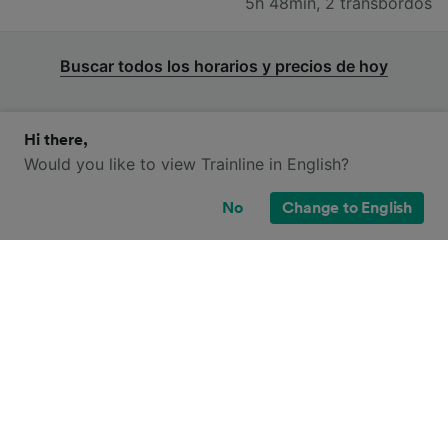
5h 48min
,
2 transbordos
Buscar todos los horarios y precios de hoy
Hi there,
Would you like to view Trainline in English?
¿Cómo reservar billetes de tren
No
Change to English
baratos de Luxemburgo a Basilea?
Los precios de los billetes de tren para ir de
Luxemburgo a Basilea comienzan desde tan solo
66,99 € para un billete sencillo en clase turista si
reservas con antelación. Recuerda que los precios
pueden variar según la fecha y la hora de tu viaje.
1
.
Reserva tu billete de tren con antelación