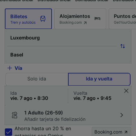
Alojamientos
Puntos de
Billetes
Booking.com
GetYourGuid
Tren y autobús
Vía
Solo ida
Ida y vuelta
Ida
Vuelta
1 Adulto (26-59)
Añadir tarjeta de fidelización
Ahorra hasta un 20 % en
Booking.com
estancias con Genius