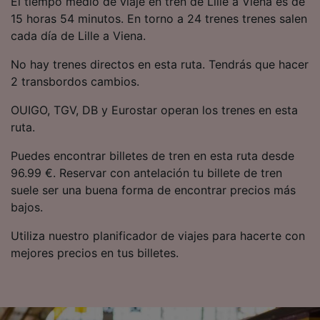
El tiempo medio de viaje en tren de Lille a Viena es de
precisa. Analizar activamente las
15 horas 54 minutos. En torno a 24 trenes trenes salen
características del dispositivo para su
cada día de Lille a Viena.
identificación. Almacenar la información en un
dispositivo y/o acceder a ella. Publicidad y
No hay trenes directos en esta ruta. Tendrás que hacer
contenido personalizados, medición de
publicidad y contenido, investigación de
2 transbordos cambios.
audiencia y desarrollo de servicios.
OUIGO, TGV, DB y Eurostar operan los trenes en esta
Lista de asociados (proveedores)
ruta.
Puedes encontrar billetes de tren en esta ruta desde
96.99 €. Reservar con antelación tu billete de tren
suele ser una buena forma de encontrar precios más
bajos.
Utiliza nuestro planificador de viajes para hacerte con
mejores precios en tus billetes.