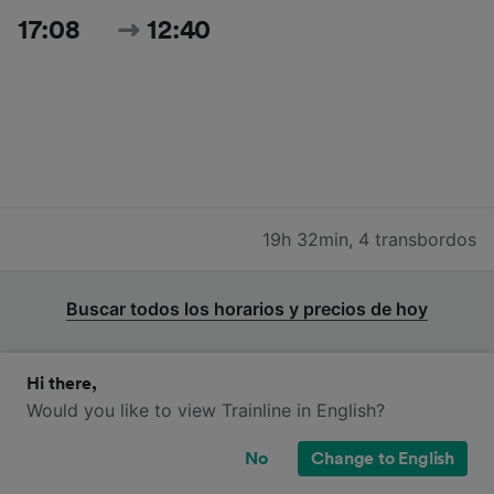
17:08
12:40
19h 32min
,
4 transbordos
Buscar todos los horarios y precios de hoy
Hi there,
Would you like to view Trainline in English?
Trenes TGV, OUIGO, SNCF y Eurostar
No
Change to English
de Lille a Viena