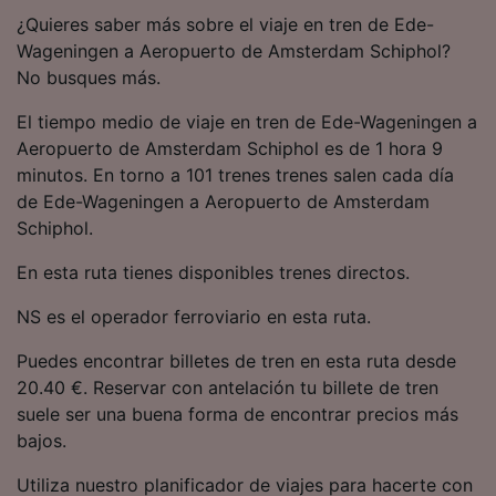
precisa. Analizar activamente las
¿Quieres saber más sobre el viaje en tren de Ede-
características del dispositivo para su
Wageningen a Aeropuerto de Amsterdam Schiphol?
identificación. Almacenar la información en un
No busques más.
dispositivo y/o acceder a ella. Publicidad y
contenido personalizados, medición de
El tiempo medio de viaje en tren de Ede-Wageningen a
publicidad y contenido, investigación de
audiencia y desarrollo de servicios.
Aeropuerto de Amsterdam Schiphol es de 1 hora 9
minutos. En torno a 101 trenes trenes salen cada día
Lista de asociados (proveedores)
de Ede-Wageningen a Aeropuerto de Amsterdam
Schiphol.
En esta ruta tienes disponibles trenes directos.
NS es el operador ferroviario en esta ruta.
Puedes encontrar billetes de tren en esta ruta desde
20.40 €. Reservar con antelación tu billete de tren
suele ser una buena forma de encontrar precios más
bajos.
Utiliza nuestro planificador de viajes para hacerte con