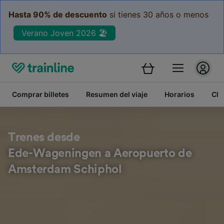
Hasta 90% de descuento
si tienes 30 años o menos
Verano Joven 2026 🏖️
Comprar billetes
Resumen del viaje
Horarios
Cla
Trenes desde
Ede-Wageningen a Aeropuerto de
Amsterdam Schiphol