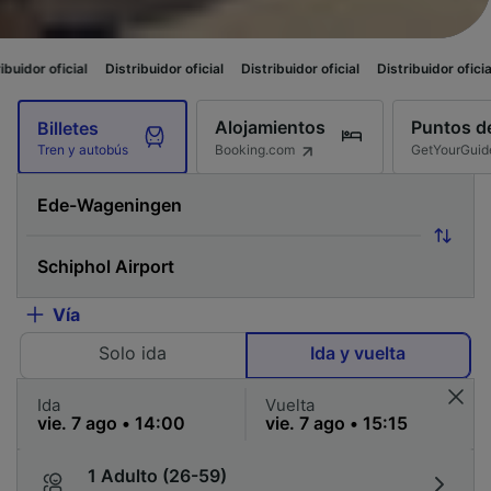
al
Distribuidor oficial
Distribuidor oficial
Distribuidor oficial
Distribui
Alojamientos
Puntos de
Billetes
Booking.com
GetYourGuid
Tren y autobús
Vía
Solo ida
Ida y vuelta
Ida
Vuelta
1 Adulto (26-59)