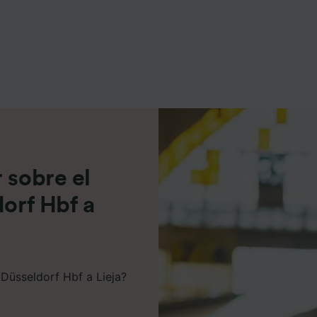
e asociados (proveedores)
 sobre el
dorf Hbf a
 Düsseldorf Hbf a Lieja?