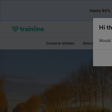
Hasta 90% 
Hi th
Would y
Comprar billetes
Resumen del viaj