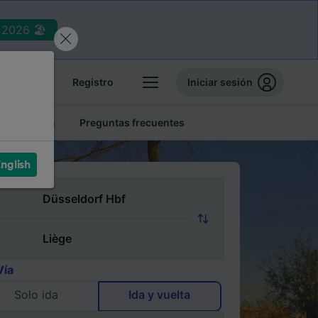
2026 🏖️
reservas
Registro
Iniciar sesión
tren baratos
Preguntas frecuentes
nglish
Vía
Solo ida
Ida y vuelta