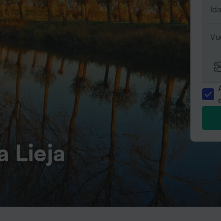
Id
Vu
a Lieja