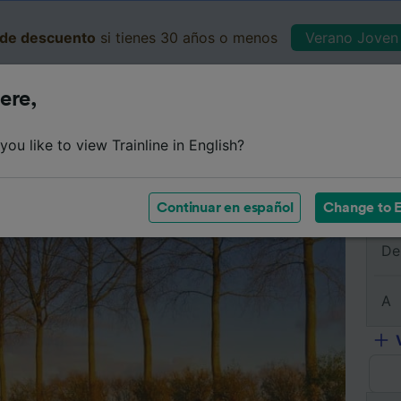
de descuento
si tienes 30 años o menos
Verano Joven 
ere,
Business
Cesta
Mis 
ou like to view Trainline in English?
e
Horarios
Clases
Servicios a bordo
Billetes de 
Continuar en español
Change to E
De
A