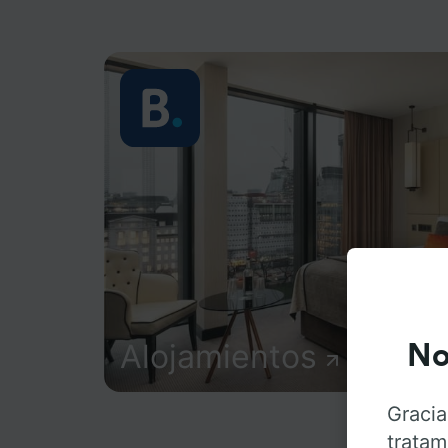
Alojamientos
No
Gracia
tratam