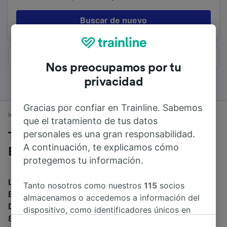
Buscar de nuevo
Todos los resultados
Nos preocupamos por tu
privacidad
Gracias por confiar en Trainline. Sabemos
Inicio
Horarios de trenes
Dorchester a Bournemouth
que el tratamiento de tus datos
personales es una gran responsabilidad.
Trenes desde Dorchester a
A continuación, te explicamos cómo
Bournemouth
protegemos tu información.
La duración media de viaje en tren entre Dorchester y
Tanto nosotros como nuestros
115
socios
Bournemouth es de 47min. El tren más veloz de
almacenamos o accedemos a información del
Dorchester a Bournemouth dura 41min. Alrededor de
dispositivo, como identificadores únicos en
83 trenes al día recorren los 41 km que separan ambas
las cookies para tratar datos personales.