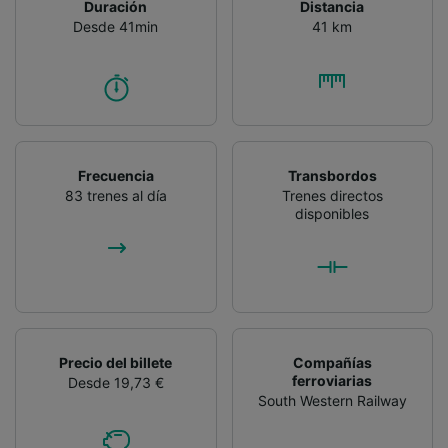
Duración
Distancia
Lista de asociados (proveedores)
Desde 41min
41 km
Frecuencia
Transbordos
83 trenes al día
Trenes directos
disponibles
Precio del billete
Compañías
ferroviarias
Desde 19,73 €
South Western Railway