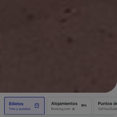
Alojamientos
Puntos de
Billetes
Booking.com
GetYourGuid
Tren y autobús