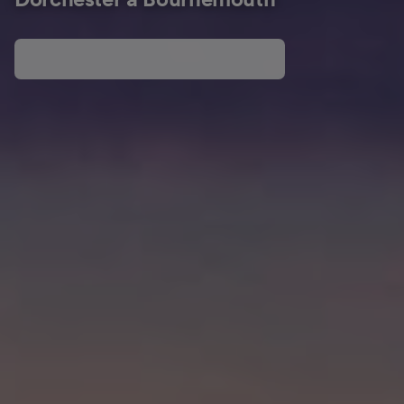
Dorchester a Bournemouth