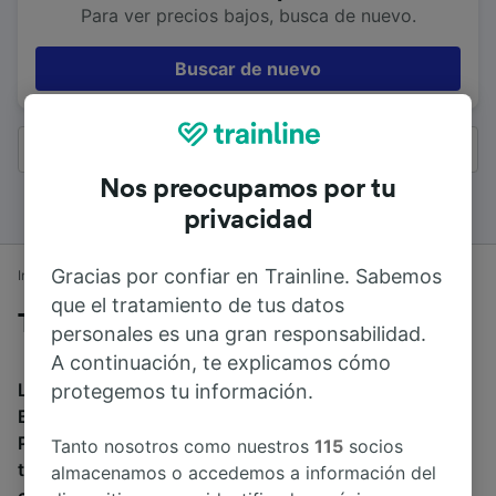
Para ver precios bajos, busca de nuevo.
Buscar de nuevo
Todos los resultados
Nos preocupamos por tu
privacidad
Gracias por confiar en Trainline. Sabemos
Inicio
Horarios de trenes
Portsmouth a Brighton
que el tratamiento de tus datos
Trenes desde Portsmouth a Brighton
personales es una gran responsabilidad.
A continuación, te explicamos cómo
La duración media de viaje en tren entre Portsmouth y
protegemos tu información.
Brighton es de 1h 35min. El tren más veloz de
Portsmouth a Brighton dura 1h 17min. Alrededor de 38
Tanto nosotros como nuestros
115
socios
trenes al día recorren los 67 km que separan ambas
almacenamos o accedemos a información del
ciudades. Puedes reservar tu billete a partir de 9,81 € al