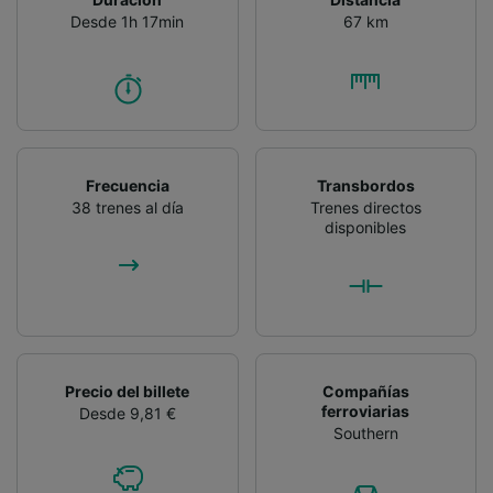
publicidad y contenido, investigación de
Desde 1h 17min
67 km
audiencia y desarrollo de servicios.
Lista de asociados (proveedores)
Frecuencia
Transbordos
38 trenes al día
Trenes directos
disponibles
Precio del billete
Compañías
ferroviarias
Desde 9,81 €
Southern