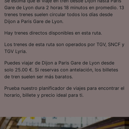
Se estima que el viaje en tren desde Dijon hasta Paris
precisa. Analizar activamente las
Gare de Lyon dura 2 horas 18 minutos en promedio. 13
características del dispositivo para su
trenes trenes suelen circular todos los días desde
identificación. Almacenar la información en un
dispositivo y/o acceder a ella. Publicidad y
Dijon a Paris Gare de Lyon.
contenido personalizados, medición de
publicidad y contenido, investigación de
Hay trenes directos disponibles en esta ruta.
audiencia y desarrollo de servicios.
Los trenes de esta ruta son operados por TGV, SNCF y
Lista de asociados (proveedores)
TGV Lyria.
Puedes viajar de Dijon a Paris Gare de Lyon desde
solo 25.00 €. Si reservas con antelación, los billetes
de tren suelen ser más baratos.
Prueba nuestro planificador de viajes para encontrar el
horario, billete y precio ideal para ti.