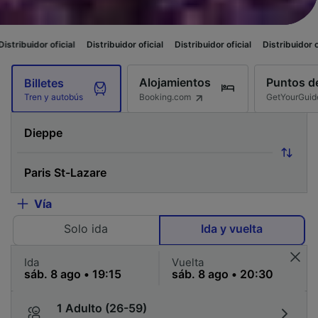
cial
Distribuidor oficial
Distribuidor oficial
Distribuidor oficial
Distrib
Alojamientos
Puntos de
Billetes
Booking.com
GetYourGuid
Tren y autobús
Vía
Solo ida
Ida y vuelta
Ida
Vuelta
1 Adulto (26-59)