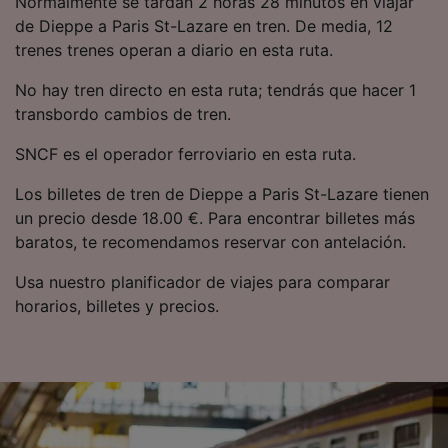
Normalmente se tardan 2 horas 28 minutos en viajar
precisa. Analizar activamente las
de Dieppe a Paris St-Lazare en tren. De media, 12
características del dispositivo para su
trenes trenes operan a diario en esta ruta.
identificación. Almacenar la información en un
dispositivo y/o acceder a ella. Publicidad y
No hay tren directo en esta ruta; tendrás que hacer 1
contenido personalizados, medición de
publicidad y contenido, investigación de
transbordo cambios de tren.
audiencia y desarrollo de servicios.
SNCF es el operador ferroviario en esta ruta.
Lista de asociados (proveedores)
Los billetes de tren de Dieppe a Paris St-Lazare tienen
un precio desde 18.00 €. Para encontrar billetes más
baratos, te recomendamos reservar con antelación.
Usa nuestro planificador de viajes para comparar
horarios, billetes y precios.