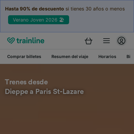
Hasta 90% de descuento
si tienes 30 años o menos
Verano Joven 2026 🏖️
Comprar billetes
Resumen del viaje
Horarios
Bil
Trenes desde
Dieppe a Paris St-Lazare