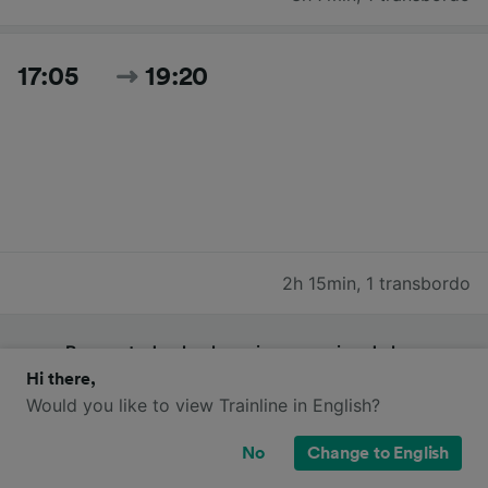
17:05
19:20
2h 15min
,
1 transbordo
Buscar todos los horarios y precios de hoy
Hi there,
Would you like to view Trainline in English?
No
Change to English
Trenes SNCF de Dieppe a Paris St-