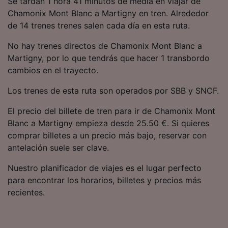
Se tardan 1 hora 41 minutos de media en viajar de
precisa. Analizar activamente las
Chamonix Mont Blanc a Martigny en tren. Alrededor
características del dispositivo para su
de 14 trenes trenes salen cada día en esta ruta.
identificación. Almacenar la información en un
dispositivo y/o acceder a ella. Publicidad y
No hay trenes directos de Chamonix Mont Blanc a
contenido personalizados, medición de
publicidad y contenido, investigación de
Martigny, por lo que tendrás que hacer 1 transbordo
audiencia y desarrollo de servicios.
cambios en el trayecto.
Lista de asociados (proveedores)
Los trenes de esta ruta son operados por SBB y SNCF.
El precio del billete de tren para ir de Chamonix Mont
Blanc a Martigny empieza desde 25.50 €. Si quieres
comprar billetes a un precio más bajo, reservar con
antelación suele ser clave.
Nuestro planificador de viajes es el lugar perfecto
para encontrar los horarios, billetes y precios más
recientes.