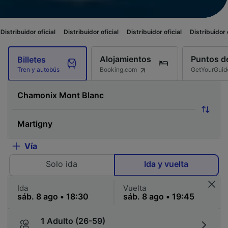
ficial
Distribuidor oficial
Distribuidor oficial
Distribuidor oficial
Distr
Alojamientos
Puntos de
Billetes
Booking.com
GetYourGuid
Tren y autobús
Vía
Solo ida
Ida y vuelta
Ida
Vuelta
1 Adulto (26-59)