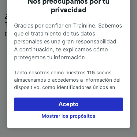
Nos preocupamos por tu
privacidad
¿Qué piensan nuestros clientes de
Trainline?
Gracias por confiar en Trainline. Sabemos
que el tratamiento de tus datos
Descubre reseñas reales de nuestros viajeros
personales es una gran responsabilidad.
A continuación, te explicamos cómo
protegemos tu información.
Tanto nosotros como nuestros
115
socios
almacenamos o accedemos a información del
dispositivo, como identificadores únicos en
las cookies para tratar datos personales.
Puedes aceptar o administrar tus preferencias
Acepto
haciendo clic abajo, incluido el derecho de
Mostrar los propósitos
oposición en función de tu interés legítimo o,
en cualquier momento, a través de la página
de la política de privacidad. Tus preferencias