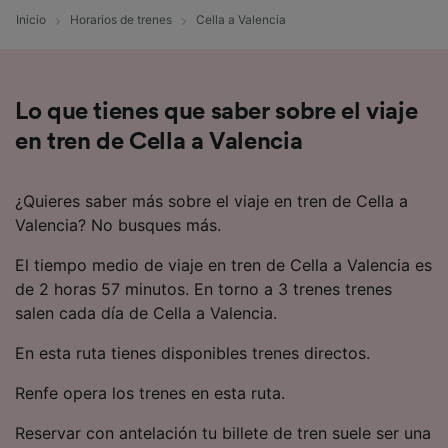
se notificarán a nuestros socios y no
Inicio
Horarios de trenes
Cella a Valencia
afectarán a los datos de navegación. Tus
datos no se utilizarán con fines de rastreo si
no nos has dado consentimiento para ello.
Lo que tienes que saber sobre el viaje
Tanto nosotros como nuestros asociados
en tren de Cella a Valencia
tratamos los datos para proporcionar:
Utilizar datos de localización geográfica
precisa. Analizar activamente las
¿Quieres saber más sobre el viaje en tren de Cella a
características del dispositivo para su
identificación. Almacenar la información en un
Valencia? No busques más.
dispositivo y/o acceder a ella. Publicidad y
contenido personalizados, medición de
El tiempo medio de viaje en tren de Cella a Valencia es
publicidad y contenido, investigación de
de 2 horas 57 minutos. En torno a 3 trenes trenes
audiencia y desarrollo de servicios.
salen cada día de Cella a Valencia.
Lista de asociados (proveedores)
En esta ruta tienes disponibles trenes directos.
Renfe opera los trenes en esta ruta.
Reservar con antelación tu billete de tren suele ser una