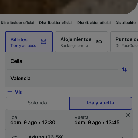
icial
Distribuidor oficial
Distribuidor oficial
Distribuidor oficial
Distri
Alojamientos
Puntos de
Billetes
Booking.com
GetYourGuid
Tren y autobús
Vía
Solo ida
Ida y vuelta
Ida
Vuelta
1 Adulto (26-59)