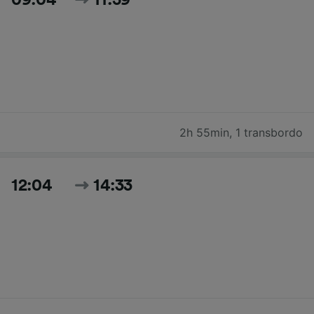
09:04
11:59
2h 55min
,
1 transbordo
12:04
14:33