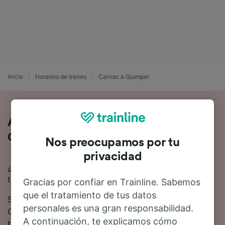
Inicio
Horarios de trenes
Carnac a Quimper
Así es viajar en tren de Carnac a
Quimper
Nos preocupamos por tu
privacidad
¿Buscas información para ir de Carnac a Quimper en
tren? Empieza tu viaje con nosotros.
Gracias por confiar en Trainline. Sabemos
que el tratamiento de tus datos
Se tardan 2 horas 23 minutos de media en viajar de
personales es una gran responsabilidad.
Carnac a Quimper en tren. Alrededor de 9 trenes
A continuación, te explicamos cómo
trenes salen cada día en esta ruta.