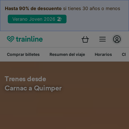
Hasta 90% de descuento
si tienes 30 años o menos
Verano Joven 2026 🏖️
Comprar billetes
Resumen del viaje
Horarios
Cla
Trenes desde
Carnac a Quimper