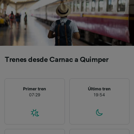
precisa. Analizar activamente las
características del dispositivo para su
identificación. Almacenar la información en un
dispositivo y/o acceder a ella. Publicidad y
contenido personalizados, medición de
publicidad y contenido, investigación de
audiencia y desarrollo de servicios.
Lista de asociados (proveedores)
Trenes desde Carnac a Quimper
Primer tren
Último tren
07:29
19:54