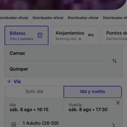
al
Distribuidor oficial
Distribuidor oficial
Distribuidor oficial
Distribui
Alojamientos
Puntos de
Billetes
Booking.com
GetYourGuid
Tren y autobús
Vía
Solo ida
Ida y vuelta
Ida
Vuelta
1 Adulto (26-59)