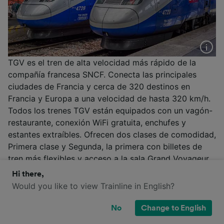
TGV es el tren de alta velocidad más rápido de la
compañía francesa SNCF. Conecta las principales
ciudades de Francia y cerca de 320 destinos en
Francia y Europa a una velocidad de hasta 320 km/h.
Todos los trenes TGV están equipados con un vagón-
restaurante, conexión WiFi gratuita, enchufes y
estantes extraíbles. Ofrecen dos clases de comodidad,
Primera clase y Segunda, la primera con billetes de
tren más flexibles y acceso a la sala Grand Voyageur
en algunas estaciones de tren.
Hi there,
Would you like to view Trainline in English?
Más información
TGV
/
SNCF
/
Trenes en Francia
No
Change to English