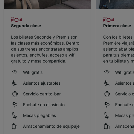
Segunda clase
Primera clase
Los billetes Seconde y Prem's son
Con los billete
las clases más económicas. Dentro
Première viaja
de sus trenes encontrarás amplios
asiento abatibl
asientos, enchufes, acceso a wifi
para tus piernas
gratuito y mesa compartida.
en tu billete y
Wifi gratis
Wifi grati
Asientos ajustables
Asientos 
Servicio carrito-bar
Servicio c
Enchufe en el asiento
Enchufe e
Mesas plegables
Mesas pl
Almacenamiento de equipaje
Almacena