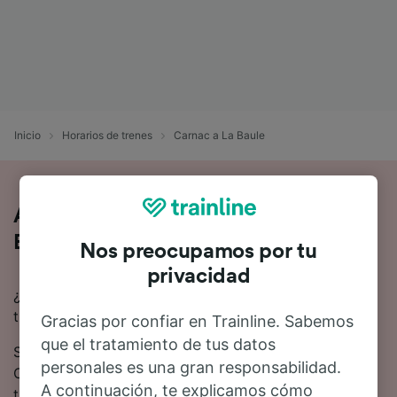
Inicio
Horarios de trenes
Carnac a La Baule
Así es viajar en tren de Carnac a La
Baule
Nos preocupamos por tu
privacidad
¿Buscas información para ir de Carnac a La Baule en
tren? Empieza tu viaje con nosotros.
Gracias por confiar en Trainline. Sabemos
que el tratamiento de tus datos
Se tardan 5 horas 58 minutos de media en viajar de
personales es una gran responsabilidad.
Carnac a La Baule en tren. Alrededor de 6 trenes
A continuación, te explicamos cómo
trenes salen cada día en esta ruta.