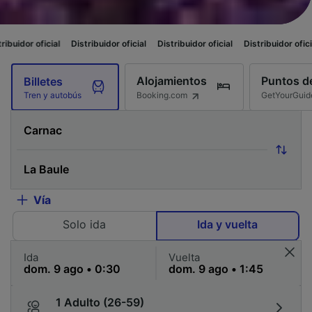
Distribuidor oficial
Distribuidor oficial
Distribuidor oficial
Distribuidor 
Alojamientos
Puntos de
Billetes
Booking.com
GetYourGuid
Tren y autobús
Vía
Solo ida
Ida y vuelta
Ida
Vuelta
1 Adulto (26-59)