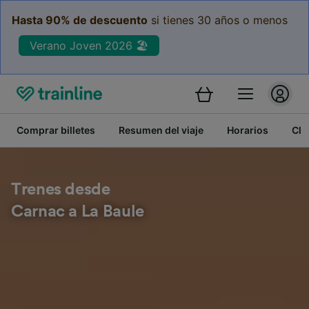
Hasta 90% de descuento
si tienes 30 años o menos
Verano Joven 2026 🏖️
Comprar billetes
Resumen del viaje
Horarios
Cla
Trenes desde
Carnac a La Baule