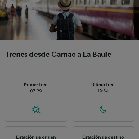
precisa. Analizar activamente las
características del dispositivo para su
identificación. Almacenar la información en un
dispositivo y/o acceder a ella. Publicidad y
contenido personalizados, medición de
publicidad y contenido, investigación de
audiencia y desarrollo de servicios.
Lista de asociados (proveedores)
Trenes desde Carnac a La Baule
Primer tren
Último tren
07:29
19:54
Estación de origen
Estación de destino