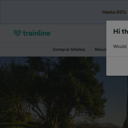
Hasta 90% 
Hi th
Would y
Comprar billetes
Resumen del viaj