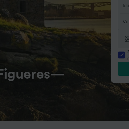
Id
Vu
 Figueres—