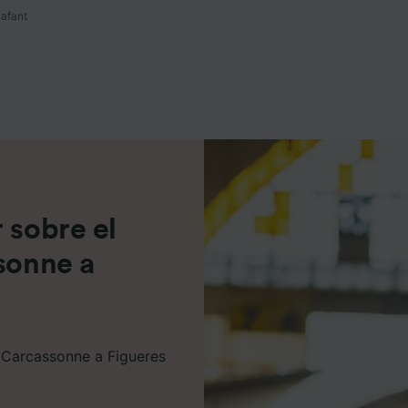
afant
e asociados (proveedores)
 sobre el
ssonne a
e Carcassonne a Figueres