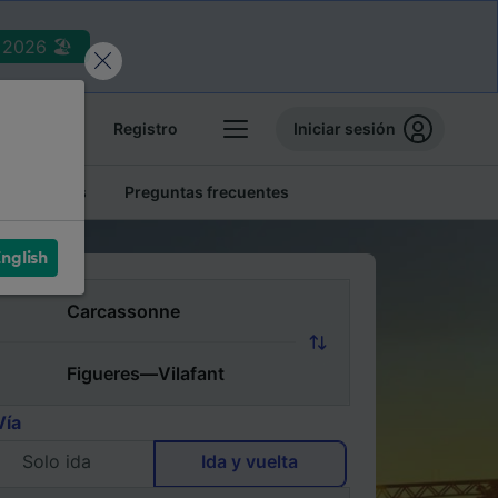
2026 🏖️
reservas
Registro
Iniciar sesión
tren baratos
Preguntas frecuentes
nglish
Vía
Solo ida
Ida y vuelta