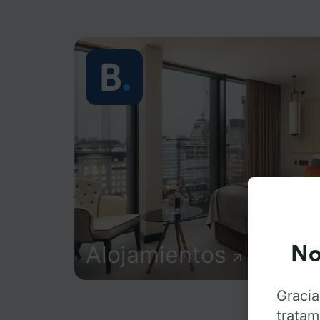
Alojamientos
No
Gracia
tratam