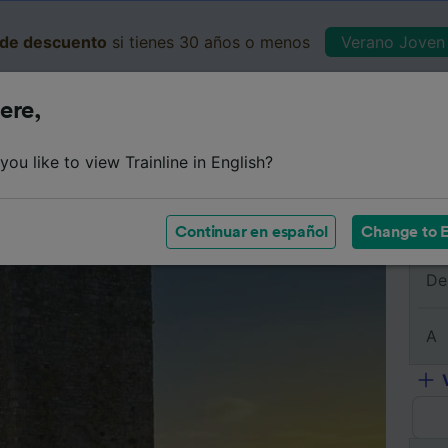
de descuento
si tienes 30 años o menos
Verano Joven 
ere,
Business
Cesta
Mis 
ou like to view Trainline in English?
e
Horarios
Clases
Servicios a bordo
Billetes de 
Continuar en español
Change to E
De
A