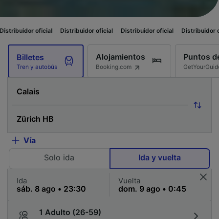
ial
Distribuidor oficial
Distribuidor oficial
Distribuidor oficial
Distribu
Alojamientos
Puntos de
Billetes
Booking.com
GetYourGuid
Tren y autobús
Vía
Solo ida
Ida y vuelta
Ida
Vuelta
1 Adulto (26-59)