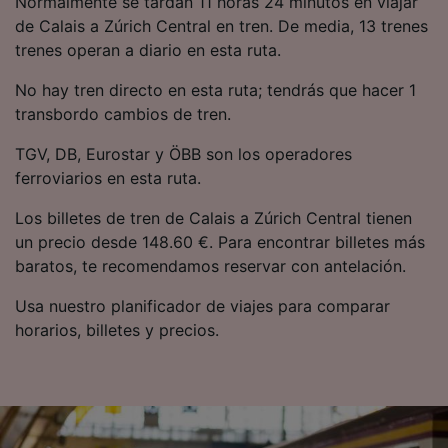
Normalmente se tardan 11 horas 24 minutos en viajar
precisa. Analizar activamente las
de Calais a Zúrich Central en tren. De media, 13 trenes
características del dispositivo para su
trenes operan a diario en esta ruta.
identificación. Almacenar la información en un
dispositivo y/o acceder a ella. Publicidad y
No hay tren directo en esta ruta; tendrás que hacer 1
contenido personalizados, medición de
publicidad y contenido, investigación de
transbordo cambios de tren.
audiencia y desarrollo de servicios.
TGV, DB, Eurostar y ÖBB son los operadores
Lista de asociados (proveedores)
ferroviarios en esta ruta.
Los billetes de tren de Calais a Zúrich Central tienen
un precio desde 148.60 €. Para encontrar billetes más
baratos, te recomendamos reservar con antelación.
Usa nuestro planificador de viajes para comparar
horarios, billetes y precios.