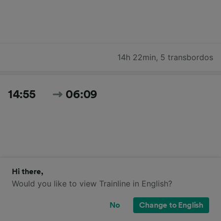
14h 22min
,
5 transbordos
14:55
06:09
Hi there,
Would you like to view Trainline in English?
15h 14min
,
6 transbordos
No
Change to English
Buscar todos los horarios y precios de hoy