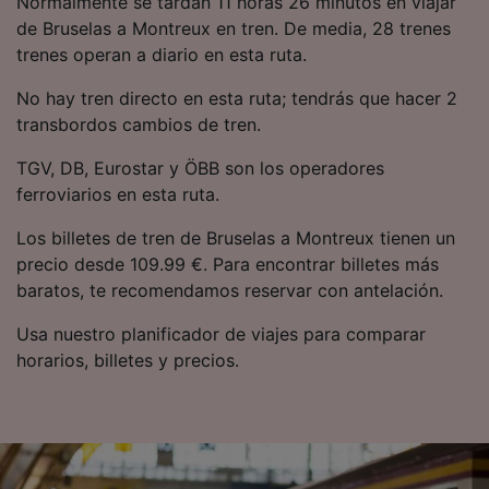
Normalmente se tardan 11 horas 26 minutos en viajar
precisa. Analizar activamente las
de Bruselas a Montreux en tren. De media, 28 trenes
características del dispositivo para su
trenes operan a diario en esta ruta.
identificación. Almacenar la información en un
dispositivo y/o acceder a ella. Publicidad y
No hay tren directo en esta ruta; tendrás que hacer 2
contenido personalizados, medición de
publicidad y contenido, investigación de
transbordos cambios de tren.
audiencia y desarrollo de servicios.
TGV, DB, Eurostar y ÖBB son los operadores
Lista de asociados (proveedores)
ferroviarios en esta ruta.
Los billetes de tren de Bruselas a Montreux tienen un
precio desde 109.99 €. Para encontrar billetes más
baratos, te recomendamos reservar con antelación.
Usa nuestro planificador de viajes para comparar
horarios, billetes y precios.