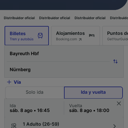
 oficial
Distribuidor oficial
Distribuidor oficial
Distribuidor oficial
Dis
Alojamientos
Puntos de
Billetes
Booking.com
GetYourGuid
Tren y autobús
Vía
Solo ida
Ida y vuelta
Ida
Vuelta
1 Adulto (26-59)