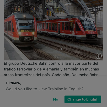
El grupo Deutsche Bahn controla la mayor parte del
tráfico ferroviario de Alemania y también en muchas
áreas fronterizas del país. Cada año, Deutsche Bahn
transporta varios miles de millones de pasajeros y
Hi there,
muchas de las estaciones en Alemania son atendidas
Would you like to view Trainline in English?
exclusivamente por trenes pertenecientes a la flota de
la compañía estatal. Cuenta con trenes regionales e
No
Change to English
Intercity y ofrece opciones de billete flexible, la tarjeta