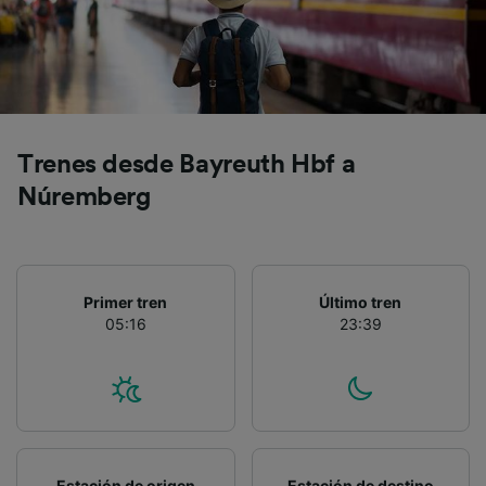
precisa. Analizar activamente las
características del dispositivo para su
identificación. Almacenar la información en un
dispositivo y/o acceder a ella. Publicidad y
contenido personalizados, medición de
publicidad y contenido, investigación de
audiencia y desarrollo de servicios.
Trenes desde Bayreuth Hbf a
Lista de asociados (proveedores)
Núremberg
Primer tren
Último tren
05:16
23:39
Estación de origen
Estación de destino