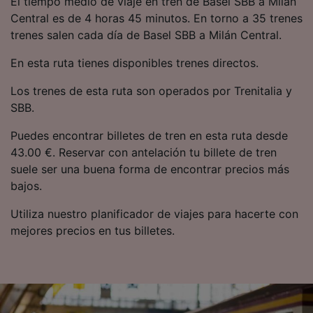
El tiempo medio de viaje en tren de Basel SBB a Milán
precisa. Analizar activamente las
Central es de 4 horas 45 minutos. En torno a 35 trenes
características del dispositivo para su
trenes salen cada día de Basel SBB a Milán Central.
identificación. Almacenar la información en un
dispositivo y/o acceder a ella. Publicidad y
En esta ruta tienes disponibles trenes directos.
contenido personalizados, medición de
publicidad y contenido, investigación de
Los trenes de esta ruta son operados por Trenitalia y
audiencia y desarrollo de servicios.
SBB.
Lista de asociados (proveedores)
Puedes encontrar billetes de tren en esta ruta desde
43.00 €. Reservar con antelación tu billete de tren
suele ser una buena forma de encontrar precios más
bajos.
Utiliza nuestro planificador de viajes para hacerte con
mejores precios en tus billetes.