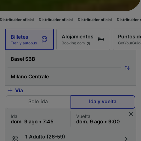
oficial
Distribuidor oficial
Distribuidor oficial
Distribuidor oficial
Dist
Alojamientos
Puntos de
Billetes
Booking.com
GetYourGuid
Tren y autobús
Vía
Solo ida
Ida y vuelta
Ida
Vuelta
1 Adulto (26-59)