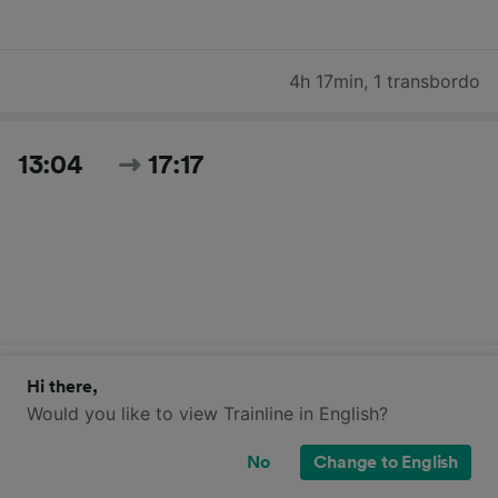
4h 17min
,
1 transbordo
13:04
17:17
4h 13min
,
1 transbordo
Hi there,
Would you like to view Trainline in English?
Buscar todos los horarios y precios de hoy
No
Change to English