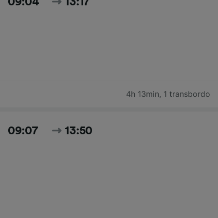
09:04
13:17
4h 13min
,
1 transbordo
09:07
13:50