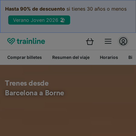
Hasta 90% de descuento
si tienes 30 años o menos
Verano Joven 2026 🏖️
Comprar billetes
Resumen del viaje
Horarios
Bil
Trenes desde
Barcelona a Borne