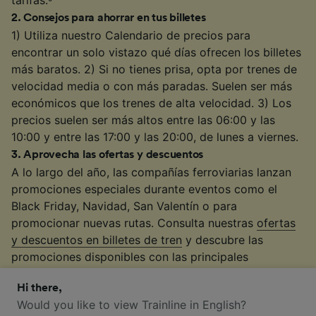
2
.
Consejos para ahorrar en tus billetes
1) Utiliza nuestro Calendario de precios para
encontrar un solo vistazo qué días ofrecen los billetes
más baratos. 2) Si no tienes prisa, opta por trenes de
velocidad media o con más paradas. Suelen ser más
económicos que los trenes de alta velocidad. 3) Los
precios suelen ser más altos entre las 06:00 y las
10:00 y entre las 17:00 y las 20:00, de lunes a viernes.
3
.
Aprovecha las ofertas y descuentos
A lo largo del año, las compañías ferroviarias lanzan
promociones especiales durante eventos como el
Black Friday, Navidad, San Valentín o para
promocionar nuevas rutas. Consulta nuestras
ofertas
y descuentos en billetes de tren
y descubre las
promociones disponibles con las principales
compañías ferroviarias
.
Hi there,
4
.
Utiliza tu tarjeta fidelización
Would you like to view Trainline in English?
Aprovecha los descuentos exclusivos que ofrecen las