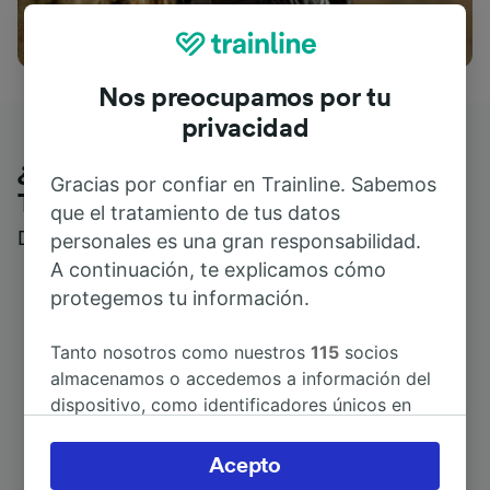
Actividades
Nos preocupamos por tu
privacidad
¿Qué piensan nuestros clientes de
Gracias por confiar en Trainline. Sabemos
Trainline?
que el tratamiento de tus datos
Descubre reseñas reales de nuestros viajeros
personales es una gran responsabilidad.
A continuación, te explicamos cómo
protegemos tu información.
Tanto nosotros como nuestros
115
socios
almacenamos o accedemos a información del
dispositivo, como identificadores únicos en
las cookies para tratar datos personales.
Puedes aceptar o administrar tus preferencias
Acepto
haciendo clic abajo, incluido el derecho de