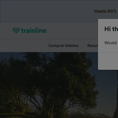
Hasta 90% 
Hi th
Would y
Comprar billetes
Resumen del viaj