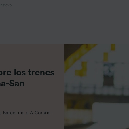
ristovo
e asociados (proveedores)
re los trenes
ña-San
de Barcelona a A Coruña-