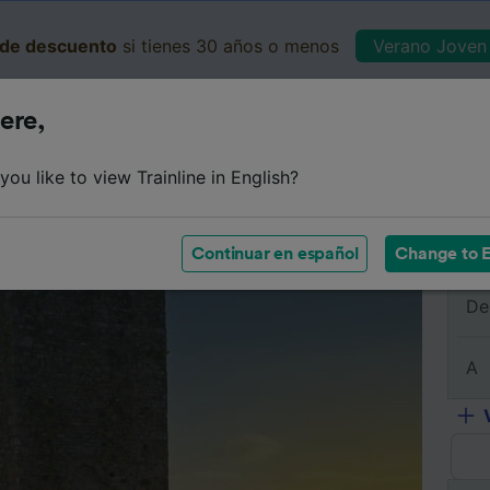
de descuento
si tienes 30 años o menos
Verano Joven 
ere,
Business
Cesta
Mis 
ou like to view Trainline in English?
e
Horarios
Clases
Servicios a bordo
Billetes de 
Continuar en español
Change to E
De
A