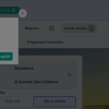
2026 🏖️
reservas
Registro
Iniciar sesión
tren baratos
Preguntas frecuentes
nglish
Vía
Solo ida
Ida y vuelta