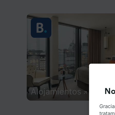
Alojamientos
No
Gracia
tratam