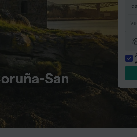
Id
Vu
Coruña-San