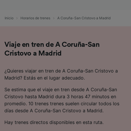
precisa. Analizar activamente las
características del dispositivo para su
identificación. Almacenar la información en un
Inicio
Horarios de trenes
A Coruña-San Cristovo a Madrid
dispositivo y/o acceder a ella. Publicidad y
contenido personalizados, medición de
publicidad y contenido, investigación de
audiencia y desarrollo de servicios.
Viaje en tren de A Coruña-San
Lista de asociados (proveedores)
Cristovo a Madrid
¿Quieres viajar en tren de A Coruña-San Cristovo a
Madrid? Estás en el lugar adecuado.
Se estima que el viaje en tren desde A Coruña-San
Cristovo hasta Madrid dura 3 horas 47 minutos en
promedio. 10 trenes trenes suelen circular todos los
días desde A Coruña-San Cristovo a Madrid.
Hay trenes directos disponibles en esta ruta.