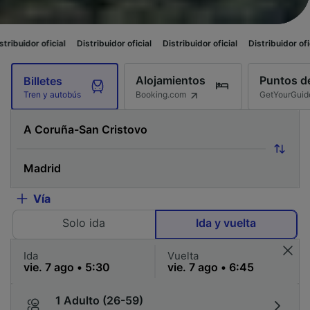
ial
Distribuidor oficial
Distribuidor oficial
Distribuidor oficial
Distribu
Alojamientos
Puntos de
Billetes
Booking.com
GetYourGuid
Tren y autobús
Vía
Solo ida
Ida y vuelta
Ida
Vuelta
1 Adulto (26-59)