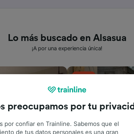
Lo más buscado en Alsasua
¡A por una experiencia única!
s preocupamos por tu privaci
s por confiar en Trainline. Sabemos que el
iento de tus datos personales es una gran