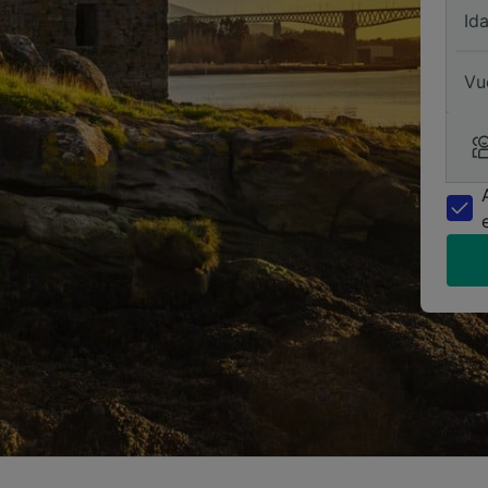
Id
Vu