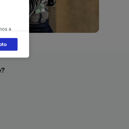
mos a
okies
pto
 en
 la
 a
e?
os no se
ara ello.
ente las
tenido
 de