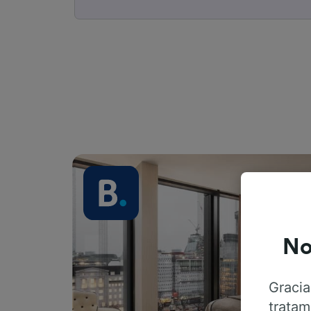
No
Gracia
tratam