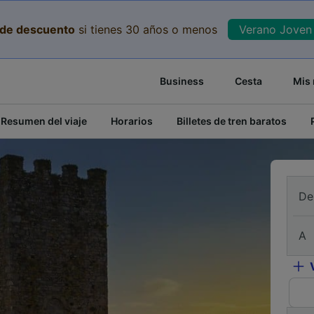
de descuento
si tienes 30 años o menos
Verano Joven 
Business
Cesta
Mis 
Resumen del viaje
Horarios
Billetes de tren baratos
De
A