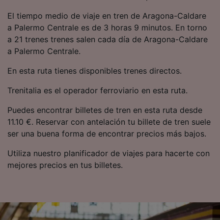
precisa. Analizar activamente las
El tiempo medio de viaje en tren de Aragona-Caldare
características del dispositivo para su
identificación. Almacenar la información en un
a Palermo Centrale es de 3 horas 9 minutos. En torno
dispositivo y/o acceder a ella. Publicidad y
a 21 trenes trenes salen cada día de Aragona-Caldare
contenido personalizados, medición de
a Palermo Centrale.
publicidad y contenido, investigación de
audiencia y desarrollo de servicios.
En esta ruta tienes disponibles trenes directos.
Lista de asociados (proveedores)
Trenitalia es el operador ferroviario en esta ruta.
Puedes encontrar billetes de tren en esta ruta desde
11.10 €. Reservar con antelación tu billete de tren suele
ser una buena forma de encontrar precios más bajos.
Utiliza nuestro planificador de viajes para hacerte con
mejores precios en tus billetes.