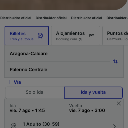
icial
Distribuidor oficial
Distribuidor oficial
Distribuidor oficial
Distri
Alojamientos
Puntos de
Billetes
Booking.com
GetYourGuid
Tren y autobús
Vía
Solo ida
Ida y vuelta
Ida
Vuelta
1 Adulto (30-59)