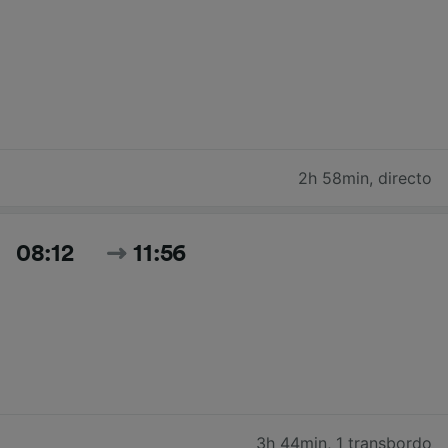
2h 58min
,
directo
08:12
11:56
3h 44min
,
1 transbordo