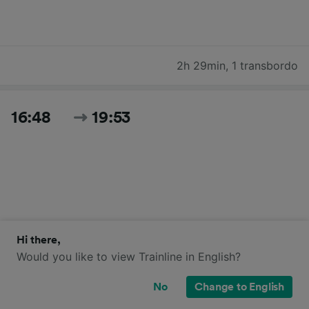
2h 29min
,
1 transbordo
16:48
19:53
Hi there,
3h 5min
,
directo
Would you like to view Trainline in English?
No
Change to English
Buscar todos los horarios y precios de hoy