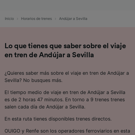
precisa. Analizar activamente las
características del dispositivo para su
identificación. Almacenar la información en un
Inicio
Horarios de trenes
Andújar a Sevilla
dispositivo y/o acceder a ella. Publicidad y
contenido personalizados, medición de
publicidad y contenido, investigación de
audiencia y desarrollo de servicios.
Lo que tienes que saber sobre el viaje
Lista de asociados (proveedores)
en tren de Andújar a Sevilla
¿Quieres saber más sobre el viaje en tren de Andújar a
Sevilla? No busques más.
El tiempo medio de viaje en tren de Andújar a Sevilla
es de 2 horas 47 minutos. En torno a 9 trenes trenes
salen cada día de Andújar a Sevilla.
En esta ruta tienes disponibles trenes directos.
OUIGO y Renfe son los operadores ferroviarios en esta