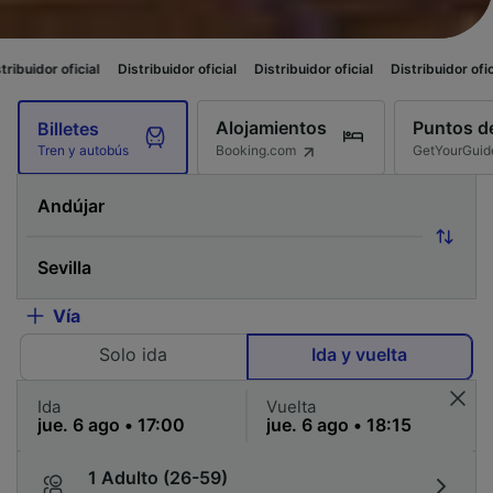
l
Distribuidor oficial
Distribuidor oficial
Distribuidor oficial
Distribuid
Alojamientos
Puntos de
Billetes
Booking.com
GetYourGuid
Tren y autobús
Vía
Solo ida
Ida y vuelta
Ida
Vuelta
1 Adulto (26-59)