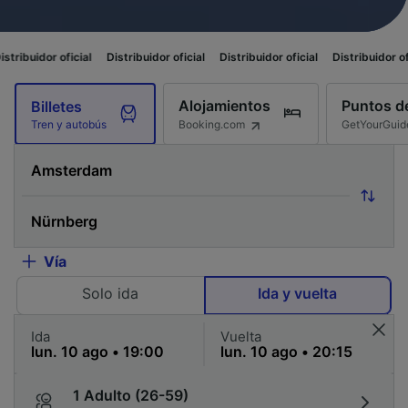
icial
Distribuidor oficial
Distribuidor oficial
Distribuidor oficial
Distri
Alojamientos
Puntos de
Billetes
Booking.com
GetYourGuid
Tren y autobús
Vía
Solo ida
Ida y vuelta
Ida
Vuelta
1 Adulto (26-59)