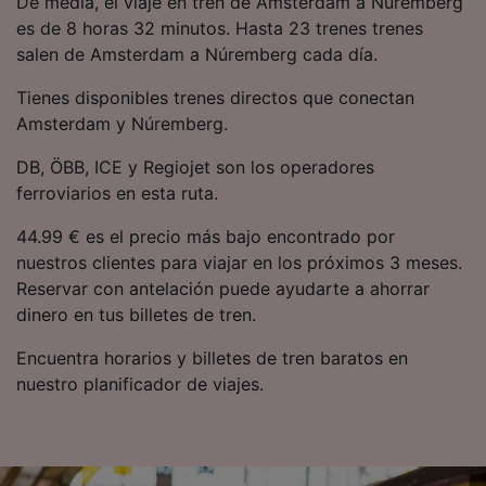
De media, el viaje en tren de Amsterdam a Núremberg
precisa. Analizar activamente las
es de 8 horas 32 minutos. Hasta 23 trenes trenes
características del dispositivo para su
salen de Amsterdam a Núremberg cada día.
identificación. Almacenar la información en un
dispositivo y/o acceder a ella. Publicidad y
Tienes disponibles trenes directos que conectan
contenido personalizados, medición de
publicidad y contenido, investigación de
Amsterdam y Núremberg.
audiencia y desarrollo de servicios.
DB, ÖBB, ICE y Regiojet son los operadores
Lista de asociados (proveedores)
ferroviarios en esta ruta.
44.99 € es el precio más bajo encontrado por
nuestros clientes para viajar en los próximos 3 meses.
Reservar con antelación puede ayudarte a ahorrar
dinero en tus billetes de tren.
Encuentra horarios y billetes de tren baratos en
nuestro planificador de viajes.