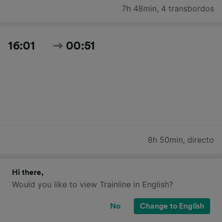
7h 48min
,
4 transbordos
16:01
00:51
8h 50min
,
directo
Hi there,
16:04
02:48
Would you like to view Trainline in English?
No
Change to English