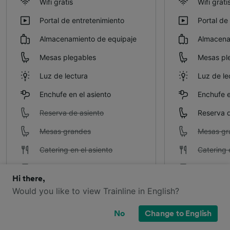
Wifi gratis
Wifi grati
Portal de entretenimiento
Portal de
Almacenamiento de equipaje
Almacena
Mesas plegables
Mesas pl
Luz de lectura
Luz de le
Enchufe en el asiento
Enchufe e
Reserva de asiento
Reserva d
Mesas grandes
Mesas gr
Catering en el asiento
Catering 
Acceso a salas VIP
Acceso a 
Hi there,
Would you like to view Trainline in English?
No
Change to English