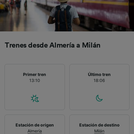
precisa. Analizar activamente las
características del dispositivo para su
identificación. Almacenar la información en un
dispositivo y/o acceder a ella. Publicidad y
contenido personalizados, medición de
publicidad y contenido, investigación de
audiencia y desarrollo de servicios.
Trenes desde Almería a Milán
Lista de asociados (proveedores)
Primer tren
Último tren
13:10
18:06
Estación de origen
Estación de destino
Almería
Milán