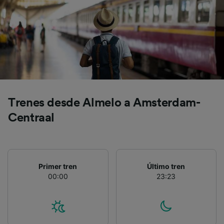
precisa. Analizar activamente las
características del dispositivo para su
identificación. Almacenar la información en un
dispositivo y/o acceder a ella. Publicidad y
contenido personalizados, medición de
publicidad y contenido, investigación de
audiencia y desarrollo de servicios.
Lista de asociados (proveedores)
Trenes desde Almelo a Amsterdam-
Centraal
Primer tren
Último tren
00:00
23:23