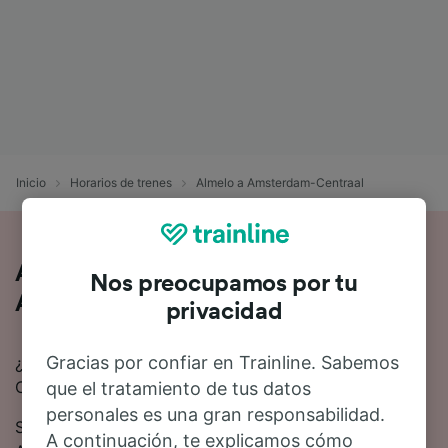
Inicio
Horarios de trenes
Almelo a Amsterdam-Centraal
Así es viajar en tren de Almelo a
Nos preocupamos por tu
Amsterdam-Centraal
privacidad
Gracias por confiar en Trainline. Sabemos
¿Buscas información para ir de Almelo a Amsterdam-
Centraal en tren? Empieza tu viaje con nosotros.
que el tratamiento de tus datos
personales es una gran responsabilidad.
Se tardan 2 horas de media en viajar de Almelo a
A continuación, te explicamos cómo