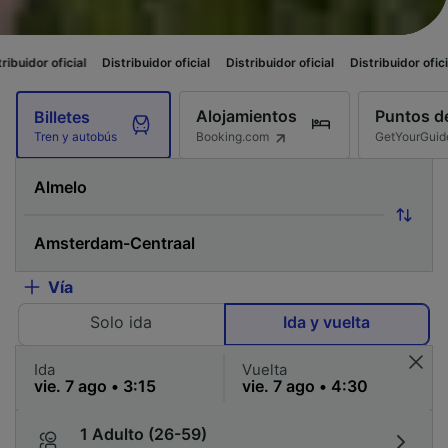
al
Distribuidor oficial
Distribuidor oficial
Distribuidor oficial
Distribuid
Alojamientos
Puntos de
Billetes
Booking.com
GetYourGuid
Tren y autobús
Vía
Solo ida
Ida y vuelta
Ida
Vuelta
1 Adulto (26-59)