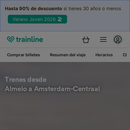
Hasta 90% de descuento
si tienes 30 años o menos
Verano Joven 2026 🏖️
Comprar billetes
Resumen del viaje
Horarios
Cla
Trenes desde
Almelo a Amsterdam-Centraal