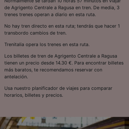
Normalmente se tardan 10 horas 57 minutos en viajar
precisa. Analizar activamente las
de Agrigento Centrale a Ragusa en tren. De media, 3
características del dispositivo para su
trenes trenes operan a diario en esta ruta.
identificación. Almacenar la información en un
dispositivo y/o acceder a ella. Publicidad y
No hay tren directo en esta ruta; tendrás que hacer 1
contenido personalizados, medición de
publicidad y contenido, investigación de
transbordo cambios de tren.
audiencia y desarrollo de servicios.
Trenitalia opera los trenes en esta ruta.
Lista de asociados (proveedores)
Los billetes de tren de Agrigento Centrale a Ragusa
tienen un precio desde 14.30 €. Para encontrar billetes
más baratos, te recomendamos reservar con
antelación.
Usa nuestro planificador de viajes para comparar
horarios, billetes y precios.