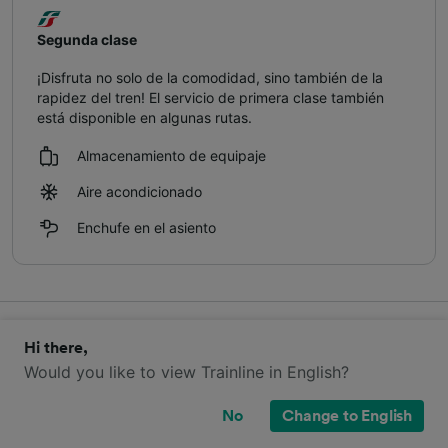
Segunda clase
¡Disfruta no solo de la comodidad, sino también de la
rapidez del tren! El servicio de primera clase también
está disponible en algunas rutas.
Almacenamiento de equipaje
Aire acondicionado
Enchufe en el asiento
¿Qué servicios a bordo hay en
Hi there,
Would you like to view Trainline in English?
Trenitalia Regional de Agrigento
Centrale a Ragusa?
No
Change to English