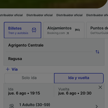
ial
Distribuidor oficial
Distribuidor oficial
Distribuidor oficial
Distribu
Alojamientos
Puntos de
Billetes
Booking.com
GetYourGuid
Tren y autobús
Vía
Solo ida
Ida y vuelta
Ida
Vuelta
1 Adulto (30-59)