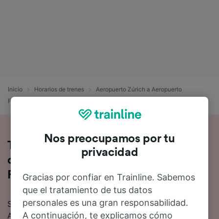
Inicio
Horarios de trenes
Aeropuerto Zúrich a Aeropuerto
Friedrichshafen
Nos preocupamos por tu
Toda la información sobre los trenes
privacidad
de Aeropuerto Zúrich a Aeropuerto
Friedrichshafen
Gracias por confiar en Trainline. Sabemos
que el tratamiento de tus datos
personales es una gran responsabilidad.
Si quieres saber más sobre el viaje en tren de
A continuación, te explicamos cómo
Aeropuerto Zúrich a Aeropuerto Friedrichshafen, no