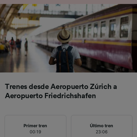
precisa. Analizar activamente las
características del dispositivo para su
identificación. Almacenar la información en un
dispositivo y/o acceder a ella. Publicidad y
contenido personalizados, medición de
publicidad y contenido, investigación de
audiencia y desarrollo de servicios.
Lista de asociados (proveedores)
Trenes desde Aeropuerto Zúrich a
Aeropuerto Friedrichshafen
Primer tren
Último tren
00:19
23:06