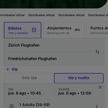
cial
Distribuidor oficial
Distribuidor oficial
Distribuidor oficial
Distrib
Alojamientos
Puntos de
Billetes
Booking.com
GetYourGuid
Tren y autobús
Vía
Solo ida
Ida y vuelta
Ida
Vuelta
1 Adulto (26-59)