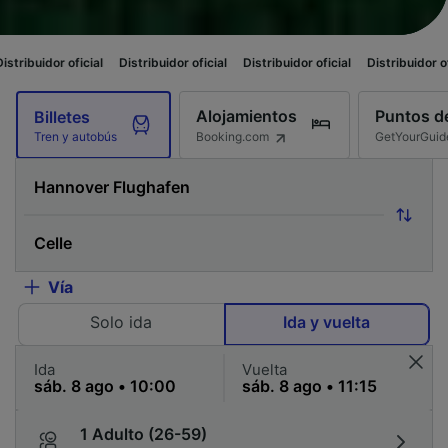
cial
Distribuidor oficial
Distribuidor oficial
Distribuidor oficial
Distrib
Alojamientos
Puntos de
Billetes
Booking.com
GetYourGuid
Tren y autobús
Vía
Solo ida
Ida y vuelta
Ida
Vuelta
1 Adulto (26-59)