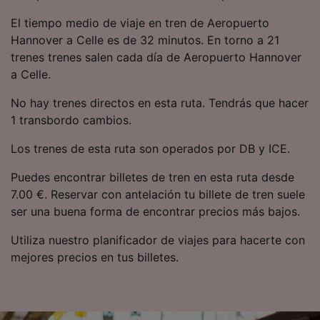
precisa. Analizar activamente las
El tiempo medio de viaje en tren de Aeropuerto
características del dispositivo para su
identificación. Almacenar la información en un
Hannover a Celle es de 32 minutos. En torno a 21
dispositivo y/o acceder a ella. Publicidad y
trenes trenes salen cada día de Aeropuerto Hannover
contenido personalizados, medición de
a Celle.
publicidad y contenido, investigación de
audiencia y desarrollo de servicios.
No hay trenes directos en esta ruta. Tendrás que hacer
1 transbordo cambios.
Lista de asociados (proveedores)
Los trenes de esta ruta son operados por DB y ICE.
Puedes encontrar billetes de tren en esta ruta desde
7.00 €. Reservar con antelación tu billete de tren suele
ser una buena forma de encontrar precios más bajos.
Utiliza nuestro planificador de viajes para hacerte con
mejores precios en tus billetes.