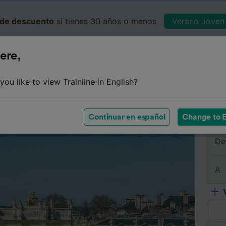
de descuento
si tienes 30 años o menos
Verano Joven 
ere,
Business
Cesta
Mis 
ou like to view Trainline in English?
e
Horarios
Clases
Servicios a bordo
Billetes de 
Continuar en español
Change to E
De
A