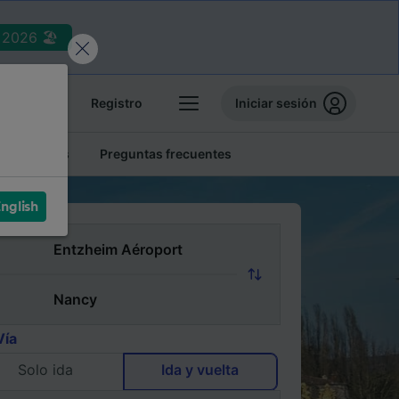
2026 🏖️
reservas
Registro
Iniciar sesión
tren baratos
Preguntas frecuentes
nglish
Vía
Solo ida
Ida y vuelta