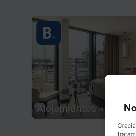
Alojamientos
No
Gracia
tratam