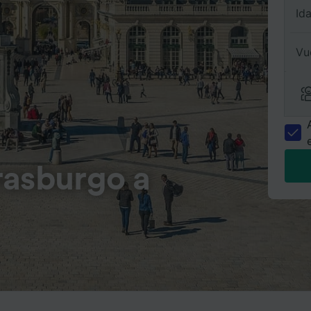
Id
Vu
rasburgo a