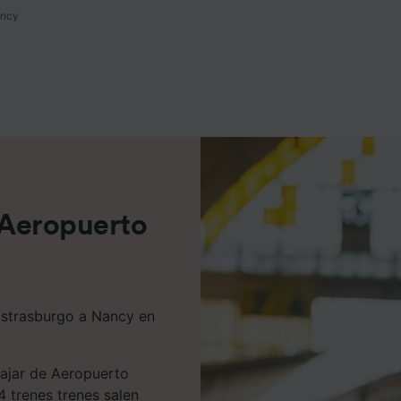
ancy
e asociados (proveedores)
e Aeropuerto
Estrasburgo a Nancy en
iajar de Aeropuerto
4 trenes trenes salen