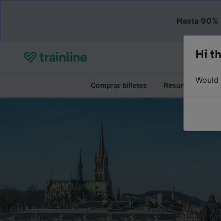
Hasta 90% 
Hi th
Would y
Comprar billetes
Resumen del viaj