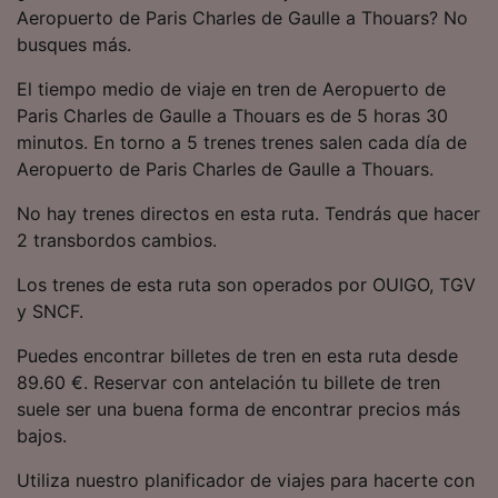
precisa. Analizar activamente las
Aeropuerto de Paris Charles de Gaulle a Thouars? No
características del dispositivo para su
busques más.
identificación. Almacenar la información en un
dispositivo y/o acceder a ella. Publicidad y
El tiempo medio de viaje en tren de Aeropuerto de
contenido personalizados, medición de
Paris Charles de Gaulle a Thouars es de 5 horas 30
publicidad y contenido, investigación de
minutos. En torno a 5 trenes trenes salen cada día de
audiencia y desarrollo de servicios.
Aeropuerto de Paris Charles de Gaulle a Thouars.
Lista de asociados (proveedores)
No hay trenes directos en esta ruta. Tendrás que hacer
2 transbordos cambios.
Los trenes de esta ruta son operados por OUIGO, TGV
y SNCF.
Puedes encontrar billetes de tren en esta ruta desde
89.60 €. Reservar con antelación tu billete de tren
suele ser una buena forma de encontrar precios más
bajos.
Utiliza nuestro planificador de viajes para hacerte con