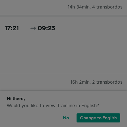
14h 34min
,
4 transbordos
17:21
09:23
16h 2min
,
2 transbordos
Hi there,
Buscar todos los horarios y precios de hoy
Would you like to view Trainline in English?
No
Change to English