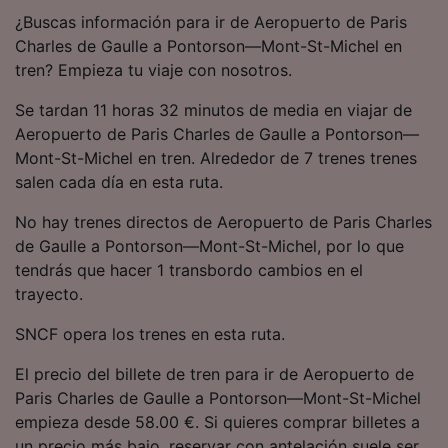
precisa. Analizar activamente las
¿Buscas información para ir de Aeropuerto de Paris
características del dispositivo para su
Charles de Gaulle a Pontorson—Mont-St-Michel en
identificación. Almacenar la información en un
tren? Empieza tu viaje con nosotros.
dispositivo y/o acceder a ella. Publicidad y
contenido personalizados, medición de
Se tardan 11 horas 32 minutos de media en viajar de
publicidad y contenido, investigación de
audiencia y desarrollo de servicios.
Aeropuerto de Paris Charles de Gaulle a Pontorson—
Mont-St-Michel en tren. Alrededor de 7 trenes trenes
Lista de asociados (proveedores)
salen cada día en esta ruta.
No hay trenes directos de Aeropuerto de Paris Charles
de Gaulle a Pontorson—Mont-St-Michel, por lo que
tendrás que hacer 1 transbordo cambios en el
trayecto.
SNCF opera los trenes en esta ruta.
El precio del billete de tren para ir de Aeropuerto de
Paris Charles de Gaulle a Pontorson—Mont-St-Michel
empieza desde 58.00 €. Si quieres comprar billetes a
un precio más bajo, reservar con antelación suele ser