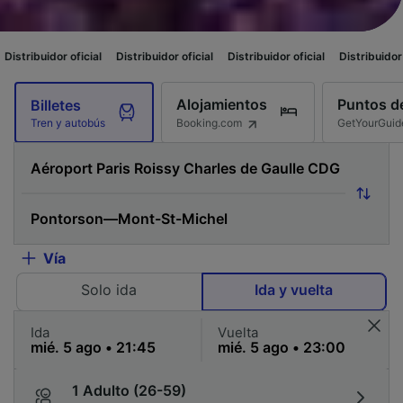
cial
Distribuidor oficial
Distribuidor oficial
Distribuidor oficial
Distrib
Alojamientos
Puntos de
Billetes
Booking.com
GetYourGuid
Tren y autobús
Vía
Solo ida
Ida y vuelta
Ida
Vuelta
1 Adulto (26-59)