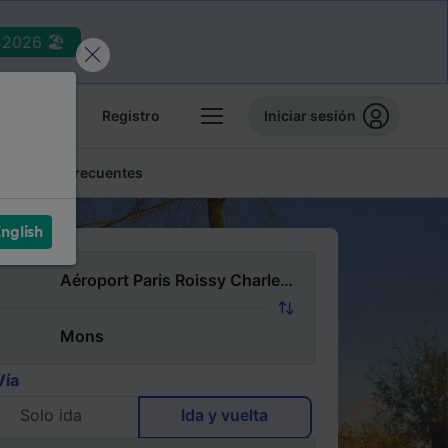
2026 🏖️
reservas
Registro
Iniciar sesión
Preguntas frecuentes
nglish
Vía
Solo ida
Ida y vuelta