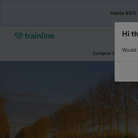
Hasta 90% 
Hi th
Would y
Comprar billetes