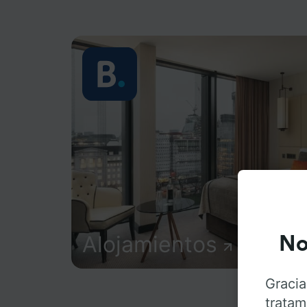
Alojamientos
No
Gracia
tratam