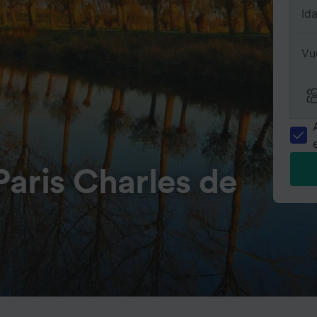
Id
Vu
aris Charles de