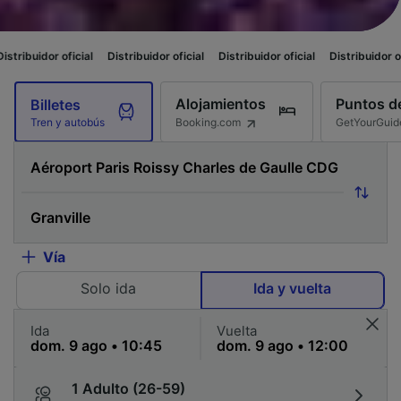
al
Distribuidor oficial
Distribuidor oficial
Distribuidor oficial
Distribui
Alojamientos
Puntos de
Billetes
Booking.com
GetYourGuid
Tren y autobús
Vía
Solo ida
Ida y vuelta
Ida
Vuelta
1 Adulto (26-59)