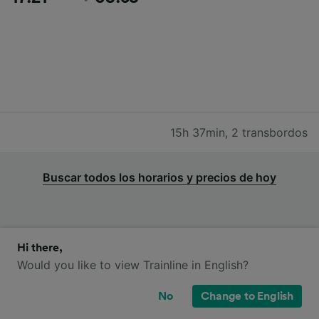
15h 37min
,
2 transbordos
Buscar todos los horarios y precios de hoy
Hi there,
Trenes TGV, OUIGO y SNCF de
Would you like to view Trainline in English?
Aeropuerto de Paris Charles de Gaulle
No
Change to English
a Granville