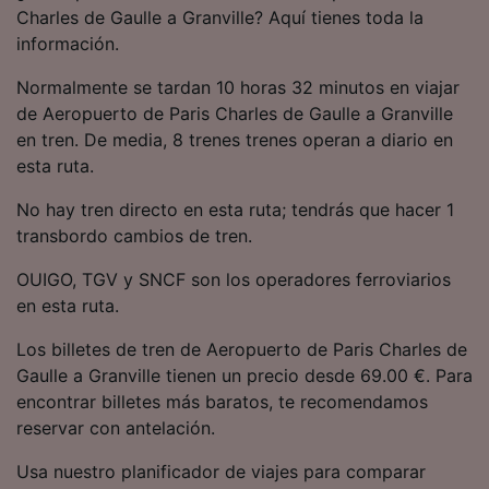
precisa. Analizar activamente las
Charles de Gaulle a Granville? Aquí tienes toda la
características del dispositivo para su
información.
identificación. Almacenar la información en un
dispositivo y/o acceder a ella. Publicidad y
Normalmente se tardan 10 horas 32 minutos en viajar
contenido personalizados, medición de
de Aeropuerto de Paris Charles de Gaulle a Granville
publicidad y contenido, investigación de
en tren. De media, 8 trenes trenes operan a diario en
audiencia y desarrollo de servicios.
esta ruta.
Lista de asociados (proveedores)
No hay tren directo en esta ruta; tendrás que hacer 1
transbordo cambios de tren.
OUIGO, TGV y SNCF son los operadores ferroviarios
en esta ruta.
Los billetes de tren de Aeropuerto de Paris Charles de
Gaulle a Granville tienen un precio desde 69.00 €. Para
encontrar billetes más baratos, te recomendamos
reservar con antelación.
Usa nuestro planificador de viajes para comparar