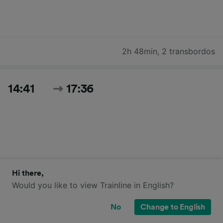
2h 48min
,
2 transbordos
14:41
17:36
Hi there,
2h 55min
,
1 transbordo
Would you like to view Trainline in English?
No
Change to English
15:11
18:14