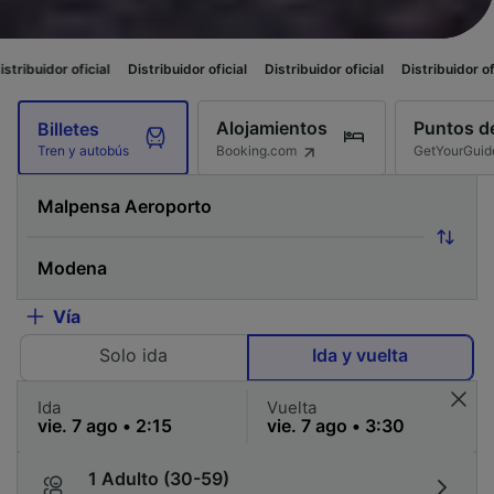
icial
Distribuidor oficial
Distribuidor oficial
Distribuidor oficial
Distri
Alojamientos
Puntos de
Billetes
Booking.com
GetYourGuid
Tren y autobús
Vía
Solo ida
Ida y vuelta
Ida
Vuelta
1 Adulto (30-59)