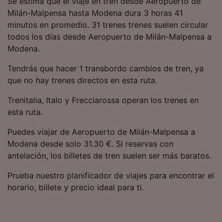
Se estima que el viaje en tren desde Aeropuerto de
precisa. Analizar activamente las
Milán-Malpensa hasta Modena dura 3 horas 41
características del dispositivo para su
minutos en promedio. 31 trenes trenes suelen circular
identificación. Almacenar la información en un
dispositivo y/o acceder a ella. Publicidad y
todos los días desde Aeropuerto de Milán-Malpensa a
contenido personalizados, medición de
Modena.
publicidad y contenido, investigación de
audiencia y desarrollo de servicios.
Tendrás que hacer 1 transbordo cambios de tren, ya
que no hay trenes directos en esta ruta.
Lista de asociados (proveedores)
Trenitalia, Italo y Frecciarossa operan los trenes en
esta ruta.
Puedes viajar de Aeropuerto de Milán-Malpensa a
Modena desde solo 31.30 €. Si reservas con
antelación, los billetes de tren suelen ser más baratos.
Prueba nuestro planificador de viajes para encontrar el
horario, billete y precio ideal para ti.