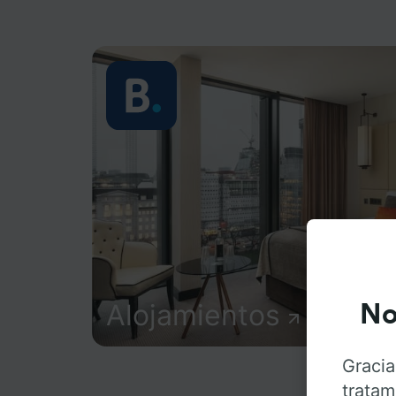
Alojamientos
No
Gracia
tratam