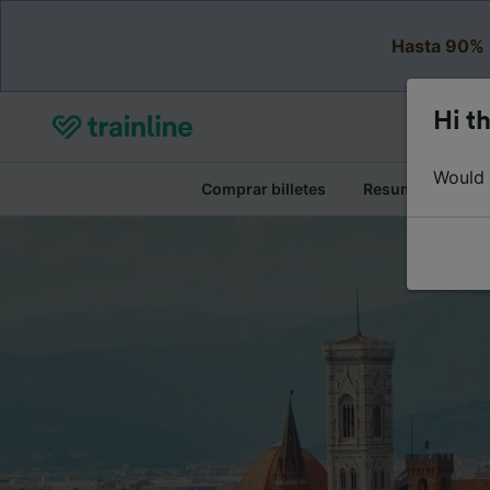
Hasta 90% 
Hi th
Would y
Comprar billetes
Resumen del viaj