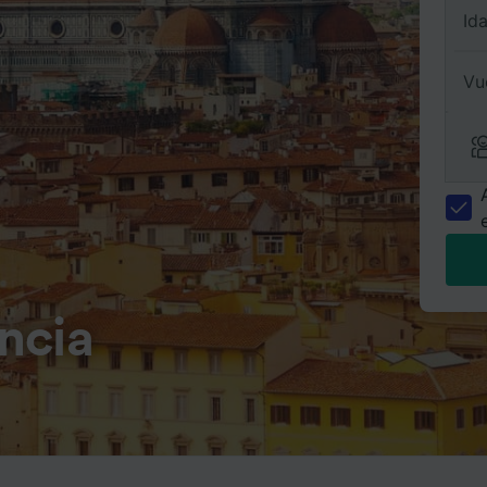
Id
Vu
ncia