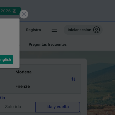
2026 🏖️
reservas
Registro
Iniciar sesión
tren baratos
Preguntas frecuentes
nglish
Vía
Solo ida
Ida y vuelta