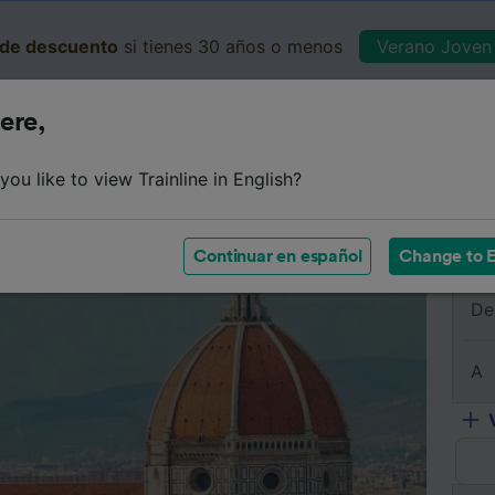
de descuento
si tienes 30 años o menos
Verano Joven 
ere,
Business
Cesta
Mis 
ou like to view Trainline in English?
e
Horarios
Clases
Servicios a bordo
Billetes de 
Continuar en español
Change to E
De
A