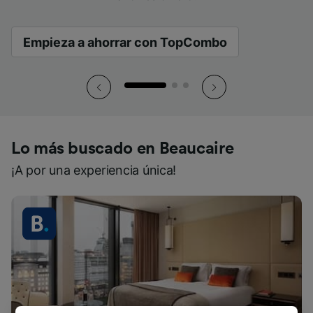
Empieza a ahorrar con TopCombo
Empieza a ahorrar con TopCombo
Empieza a ahorrar con TopCombo
Lo más buscado en Beaucaire
¡A por una experiencia única!