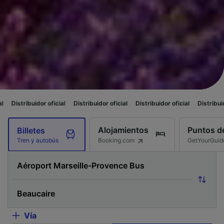
 oficial
Distribuidor oficial
Distribuidor oficial
Distribuidor oficial
Dis
Alojamientos
Puntos de
Billetes
Booking.com
GetYourGuid
Tren y autobús
Vía