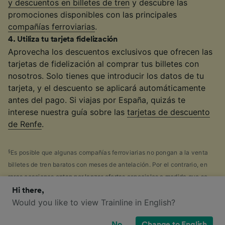
y descuentos en billetes de tren
y descubre las
promociones disponibles con las principales
compañías ferroviarias
.
4
.
Utiliza tu tarjeta fidelización
Aprovecha los descuentos exclusivos que ofrecen las
tarjetas de fidelización al comprar tus billetes con
nosotros. Solo tienes que introducir los datos de tu
tarjeta, y el descuento se aplicará automáticamente
antes del pago. Si viajas por España, quizás te
interese nuestra guía sobre las
tarjetas de descuento
de Renfe
.
§
Es posible que algunas compañías ferroviarias no pongan a la venta
billetes de tren baratos con meses de antelación. Por el contrario, en
raras ocasiones optan por lanzar ofertas especiales a medida que se
acerca la fecha del viaje en cuestión o, incluso, ofertas de última hora.
Hi there,
Esto depende única y exclusivamente de las compañías de tren.
Would you like to view Trainline in English?
No
Change to English