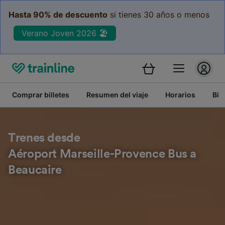
Hasta 90% de descuento
si tienes 30 años o menos
Verano Joven 2026 🏖️
Comprar billetes
Resumen del viaje
Horarios
Bil
Trenes desde
Aéroport Marseille-Provence Bus a
Beaucaire