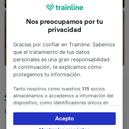
Alojamientos
Nos preocupamos por tu
privacidad
Gracias por confiar en Trainline. Sabemos
que el tratamiento de tus datos
Actividades
personales es una gran responsabilidad.
A continuación, te explicamos cómo
protegemos tu información.
Tanto nosotros como nuestros
115
socios
¿Qué piensan nuestros clientes de
almacenamos o accedemos a información del
Trainline?
dispositivo, como identificadores únicos en
las cookies para tratar datos personales.
Descubre reseñas reales de nuestros viajeros
Puedes aceptar o administrar tus preferencias
Acepto
haciendo clic abajo, incluido el derecho de