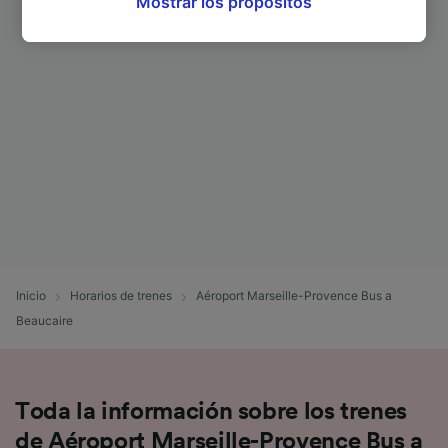
Mostrar los propósitos
oposición en función de tu interés legítimo o,
en cualquier momento, a través de la página
de la política de privacidad. Tus preferencias
se notificarán a nuestros socios y no
afectarán a los datos de navegación. Tus
datos no se utilizarán con fines de rastreo si
no nos has dado consentimiento para ello.
Tanto nosotros como nuestros asociados
tratamos los datos para proporcionar:
Utilizar datos de localización geográfica
precisa. Analizar activamente las
características del dispositivo para su
identificación. Almacenar la información en un
Inicio
Horarios de trenes
Aéroport Marseille-Provence Bus a
dispositivo y/o acceder a ella. Publicidad y
Beaucaire
contenido personalizados, medición de
publicidad y contenido, investigación de
audiencia y desarrollo de servicios.
Toda la información sobre los trenes
Lista de asociados (proveedores)
de Aéroport Marseille-Provence Bus a