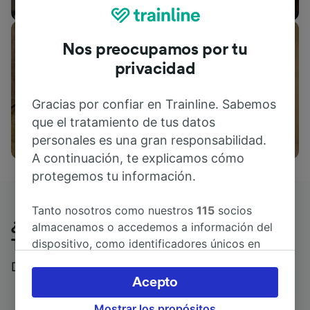
Nos preocupamos por tu
privacidad
Gracias por confiar en Trainline. Sabemos
que el tratamiento de tus datos
Actividades
personales es una gran responsabilidad.
A continuación, te explicamos cómo
protegemos tu información.
Tanto nosotros como nuestros
115
socios
¿Qué piensan nuestros clientes de
almacenamos o accedemos a información del
dispositivo, como identificadores únicos en
Trainline?
las cookies para tratar datos personales.
Descubre reseñas reales de nuestros viajeros
Puedes aceptar o administrar tus preferencias
Acepto
haciendo clic abajo, incluido el derecho de
Mostrar los propósitos