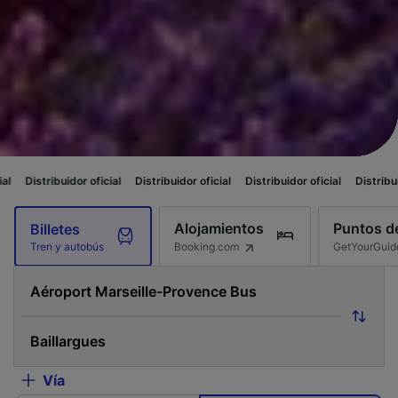
or oficial
Distribuidor oficial
Distribuidor oficial
Distribuidor oficial
D
Alojamientos
Puntos de
Billetes
Booking.com
GetYourGuid
Tren y autobús
Vía