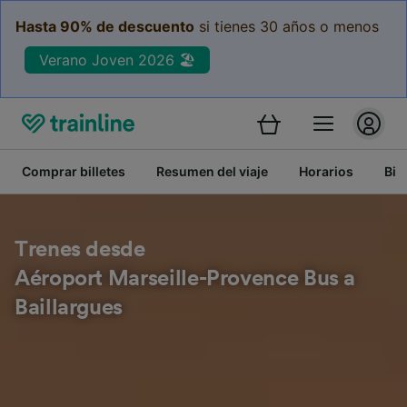
Hasta 90% de descuento
si tienes 30 años o menos
Verano Joven 2026 🏖️
Comprar billetes
Resumen del viaje
Horarios
Bil
Trenes desde
Aéroport Marseille-Provence Bus a
Baillargues