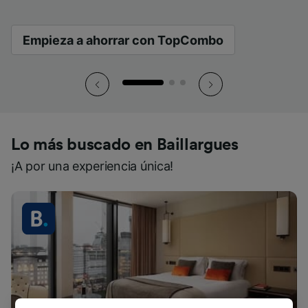
Empieza a ahorrar con TopCombo
Empieza a ahorrar con TopCombo
Empieza a ahorrar con TopCombo
Lo más buscado en Baillargues
¡A por una experiencia única!
Alojamientos